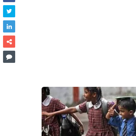



