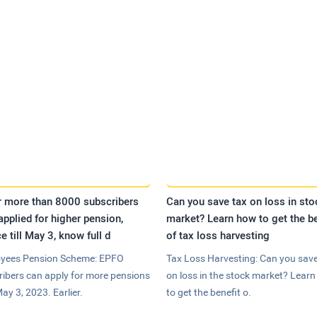
r more than 8000 subscribers
Can you save tax on loss in sto
applied for higher pension,
market? Learn how to get the be
e till May 3, know full d
of tax loss harvesting
yees Pension Scheme: EPFO
Tax Loss Harvesting: Can you save
ribers can apply for more pensions
on loss in the stock market? Lear
May 3, 2023. Earlier.
to get the benefit o.