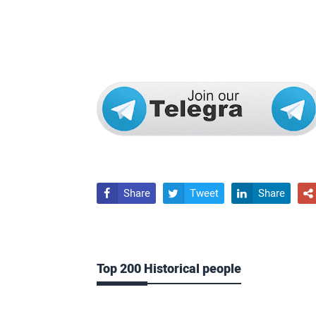
Share
Tweet
Share




Top 200 Historical people