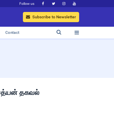
Follow us




Subscribe to Newsletter



Contact
ாசத்யன் தகவல்