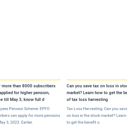
r more than 8000 subscribers
Can you save tax on loss in sto
applied for higher pension,
market? Learn how to get the be
e till May 3, know full d
of tax loss harvesting
yees Pension Scheme: EPFO
Tax Loss Harvesting: Can you save
ribers can apply for more pensions
on loss in the stock market? Lear
May 3, 2023. Earlier.
to get the benefit o.