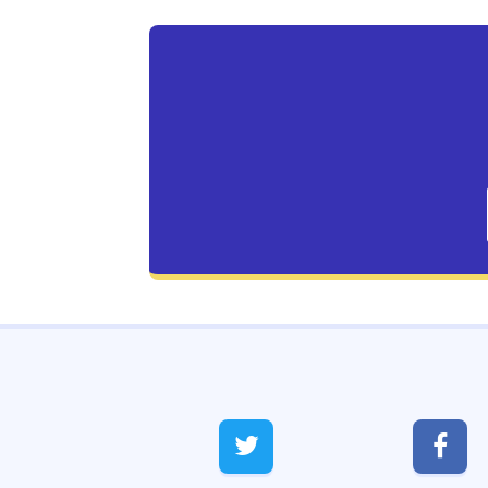
Live Traffic Feed
A visitor from
Danzhou, Hainan


viewed "
Ranipettai.com | Ranipettai's
Largest…
"
23 mins ago
A visitor from
Singapore
viewed