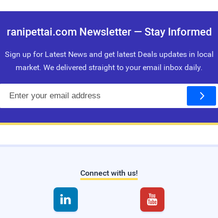
ranipettai.com Newsletter — Stay Informed
Sign up for Latest News and get latest Deals updates in local
market. We delivered straight to your email inbox daily.
E
m
a
i
l
Connect with us!

