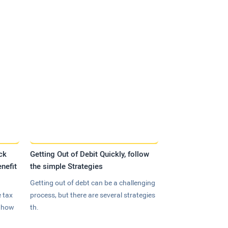
ck
Getting Out of Debit Quickly, follow
nefit
the simple Strategies
Getting out of debt can be a challenging
 tax
process, but there are several strategies
n how
th.