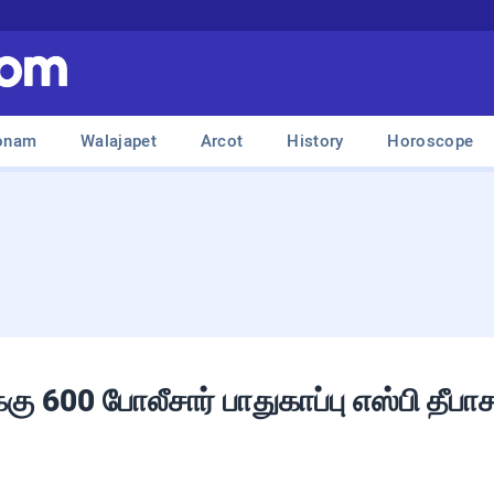
onam
Walajapet
Arcot
History
Horoscope
க்கு 600 போலீசார் பாதுகாப்பு எஸ்பி தீப