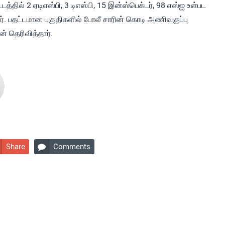
தில் 2 ஏடிஎஸ்பி, 3 டிஎஸ்பி, 15 இன்ஸ்பெக்டர், 98 எஸ்ஐ உள்பட
னர். பதட்டமான பகுதிகளில் போலீ சாரின் கொடி அணிவகுப்பு
ன் தெரிவித்தார்.
Share
Comments
