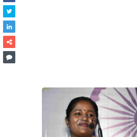



