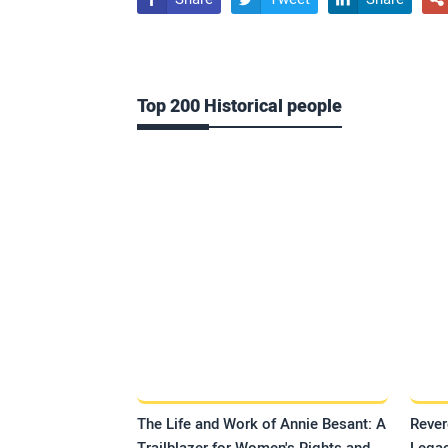
Top 200 Historical people
The Life and Work of Annie Besant: A
Rever
Trailblazer for Women's Rights and
Legac