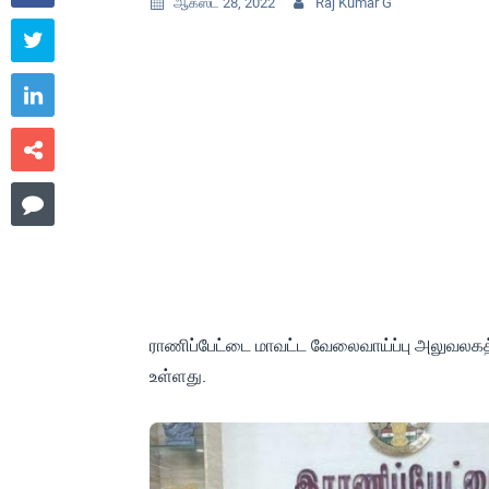
ஆகஸ்ட் 28, 2022
Raj Kumar G






ராணிப்பேட்டை மாவட்ட வேலைவாய்ப்பு அலுவலகத்த
உள்ளது.