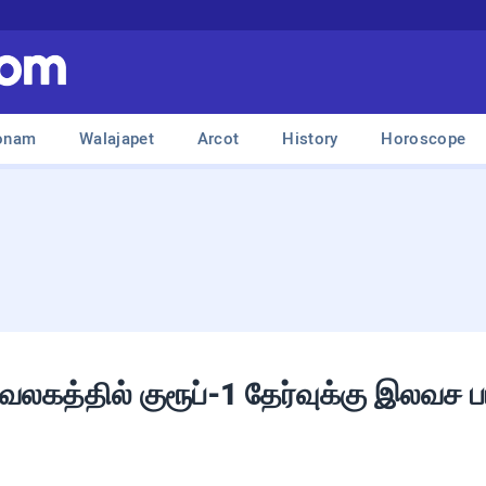
onam
Walajapet
Arcot
History
Horoscope
கத்தில் குரூப்-1 தேர்வுக்கு இலவச பயி