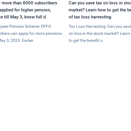
r more than 8000 subscribers
Can you save tax on loss in sto
applied for higher pension,
market? Learn how to get the be
e till May 3, know full d
of tax loss harvesting
yees Pension Scheme: EPFO
Tax Loss Harvesting: Can you save
ribers can apply for more pensions
on loss in the stock market? Lear
May 3, 2023. Earlier.
to get the benefit o.