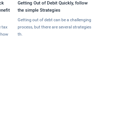
ck
Getting Out of Debit Quickly, follow
nefit
the simple Strategies
Getting out of debt can be a challenging
 tax
process, but there are several strategies
n how
th.