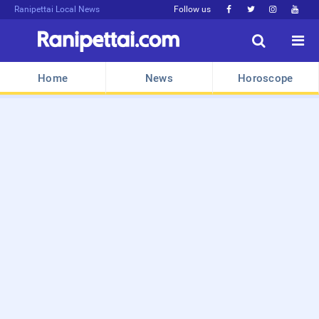
Ranipettai Local News
Follow us






Home
News
Horoscope