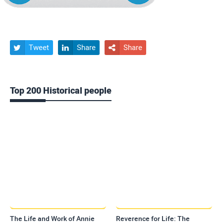
Tweet
Share
Share



Top 200 Historical people
The Life and Work of Annie
Reverence for Life: The