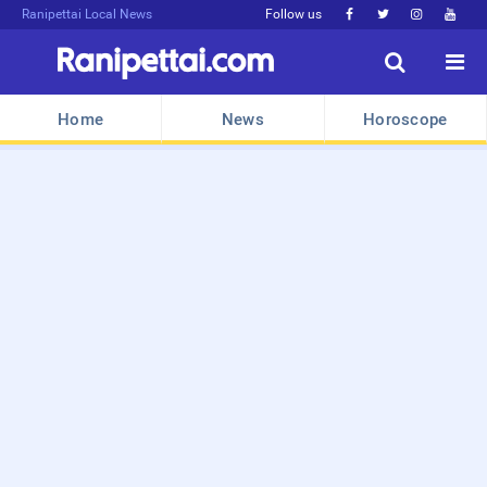
Ranipettai Local News
Follow us






Home
News
Horoscope