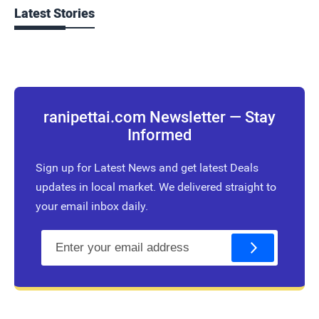
Latest Stories
ranipettai.com Newsletter — Stay
Informed
Sign up for Latest News and get latest Deals
updates in local market. We delivered straight to
your email inbox daily.
E
m
a
i
l