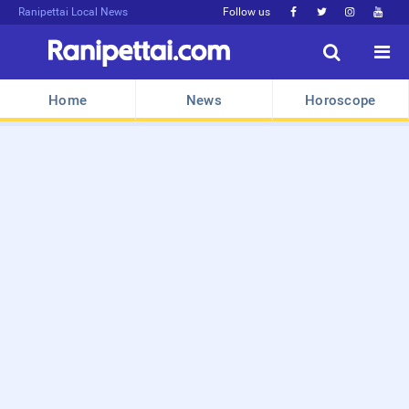
Ranipettai Local News
Follow us






Home
News
Horoscope