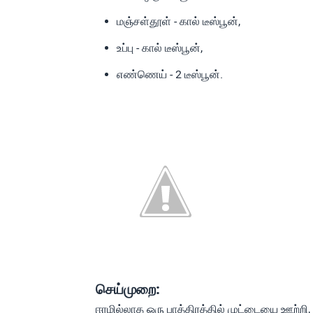
மஞ்சள்தூள் - கால் டீஸ்பூன்,
உப்பு - கால் டீஸ்பூன்,
எண்ணெய் - 2 டீஸ்பூன்.
செய்முறை:
ஈரமில்லாத ஒரு பாத்திரத்தில் முட்டையை ஊற்றி, 