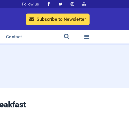
Follow us




Subscribe to Newsletter



Contact
eakfast