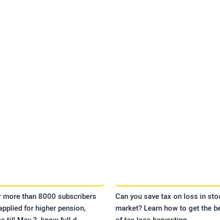
r more than 8000 subscribers
Can you save tax on loss in sto
applied for higher pension,
market? Learn how to get the be
e till May 3, know full d
of tax loss harvesting