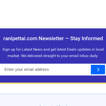
ranipettai.com Newsletter — Stay Informed
Sign up for Latest News and get latest Deals updates in local
market. We delivered straight to your email inbox daily.
E
m
a
i
l