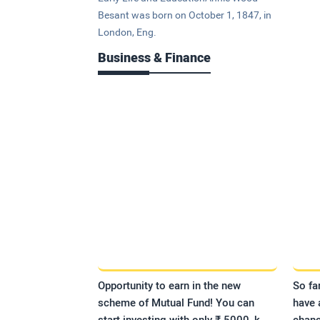
Besant was born on October 1, 1847, in
London, Eng.
Business & Finance
Opportunity to earn in the new
So fa
scheme of Mutual Fund! You can
have 
start investing with only ₹ 5000, k
chanc