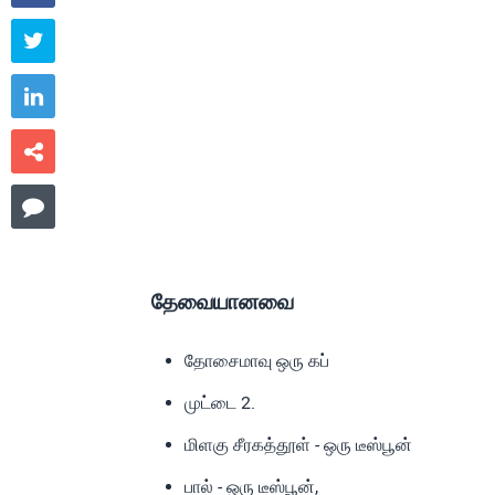




தேவையானவை
தோசைமாவு ஒரு கப்
முட்டை 2.
மிளகு சீரகத்தூள் - ஒரு டீஸ்பூன்
பால் - ஒரு டீஸ்பூன்,