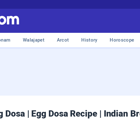
onam
Walajapet
Arcot
History
Horoscope
 Dosa | Egg Dosa Recipe | Indian Br