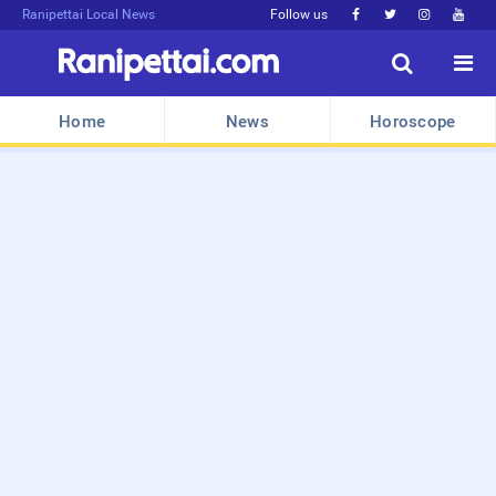
Ranipettai Local News
Follow us






Home
News
Horoscope