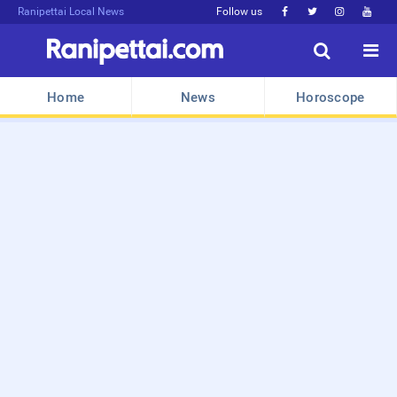
Ranipettai Local News
Follow us






Home
News
Horoscope