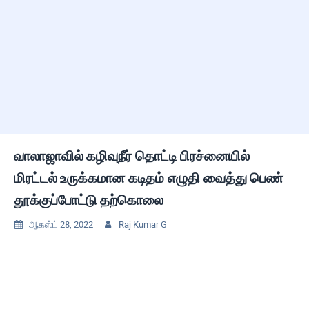
வாலாஜாவில் கழிவுநீர் தொட்டி பிரச்னையில்
மிரட்டல் உருக்கமான கடிதம் எழுதி வைத்து பெண்
தூக்குப்போட்டு தற்கொலை
ஆகஸ்ட் 28, 2022
Raj Kumar G

