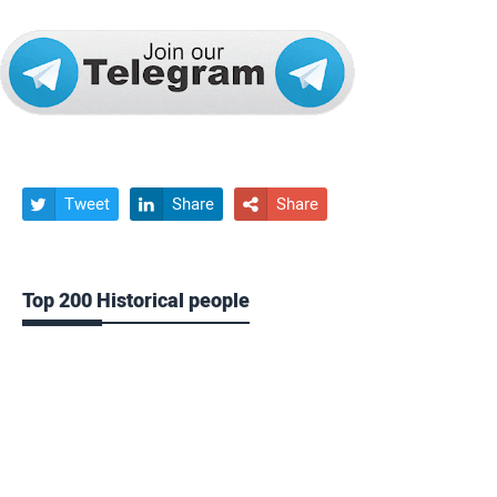
Tweet
Share
Share



Top 200 Historical people