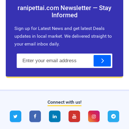
ranipettai.com Newsletter — Stay
Informed
Sign up for Latest News and get latest Deals
updates in local market. We delivered straight to
your email inbox daily.
E
m
a
i
l
Connect with us!
Live Traffic Feed
A visitor from
Sao Paulo
viewed






"
வரலாற்று முக்கிய நிகழ்வுகள் - Today…
"
3
hrs 16 mins ago
A visitor from
Singapore
viewed