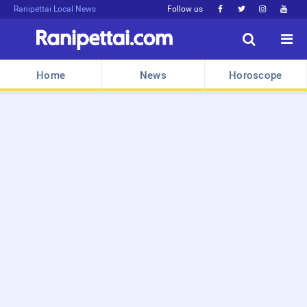
Ranipettai Local News
Follow us






Home
News
Horoscope