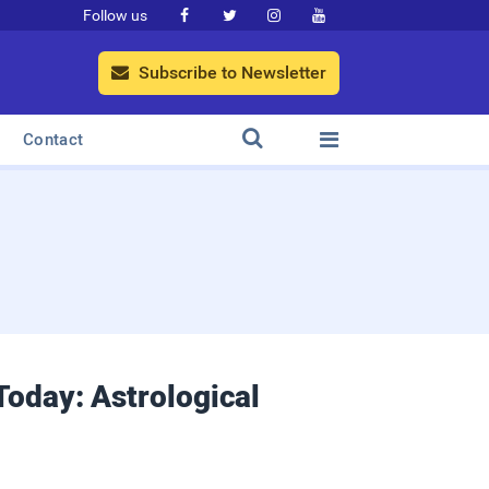
Follow us




Subscribe to Newsletter



Contact
 Today: Astrological