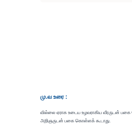
மு.வ உரை :
வில்லை ஏராக உடைய உழவராகிய வீரருடன் பக
அறிஞருடன் பகை கொள்ளக் கூடாது.