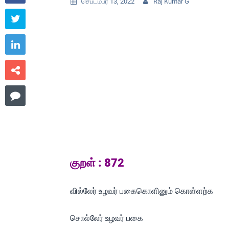
செப்டம்பர் 13, 2022
Raj Kumar G






குறள் : 872
வில்லேர் உழவர் பகைகொளினும் கொள்ளற்க
சொல்லேர் உழவர் பகை