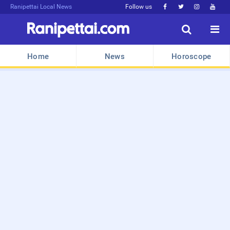
Ranipettai Local News
Follow us






Home
News
Horoscope