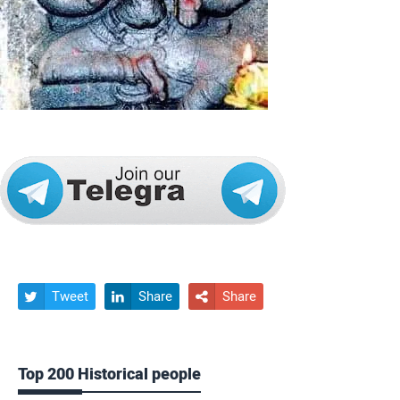
Tweet
Share
Share



Top 200 Historical people