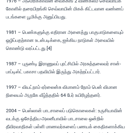
1976 – அமெரிக்காவின் வைக்கிங் 2 விண்கலம் செவ்வாய்க்
கோளில் தரையிறங்கி செவ்வாயின் மிகக் கிட்டவான வண்ணப்
படங்களை பூமிக்கு அனுப்பியது.
1981 – பெண்களுக்கு எதிரான அனைத்து பாகுபாடுகளையும்
ஒழிப்பதற்கான உடன்படிக்கை, ஐக்கிய நாடுகள் அவையில்
கொண்டு வரப்பட்டது.[4]
1987 – புருண்டி இராணுவப் புரட்சியில் அரசுத்தலைவர் சான்-
பாப்டிஸ்ட் பகாசா பதவியில் இருந்து அகற்றப்பட்டார்.
1997 – வியட்நாம் ஏர்லைன்சு விமானம் நோம் பென் விமான
நிலையம் அருகே வீழ்ந்ததில் 64 பேர் உயிரிழந்தனர்.
2004 – பெஸ்லான் பாடசாலைப் படுகொலைகள்: உருசியாவின்
வடக்கு ஒசேத்திய-அலனீயாவில் பாடசாலை ஒன்றில்
தீவிரவாதிகள் பள்ளி மாணவர்களைப் பணயக் கைதிகளாக்கிய