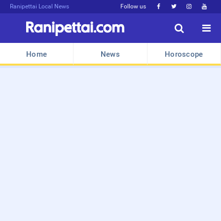
Ranipettai Local News
Follow us






Home
News
Horoscope