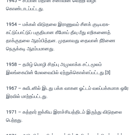
1945 – சப்பான் மீதான சீனாவின் வெற்றி விழா
கொண்டாடப்பட்டது.
1954 – மக்கள் விடுதலை இராணுவம் சீனக் குடியரசு-
கட்டுப்பாட்டுப் பகுதியான கீமோய் தீவு மீது எறிகணைத்
தாக்குதலை ஆரம்பித்தன. முதலாவது தைவான் நீரிணை
நெருக்கடி ஆரம்பமானது.
1958 – தமிழ் மொழி சிறப்பு அமுலாக்க சட்டமூலம்
இலங்கையின் மேலவையில் ஏற்றுக்கொள்ளப்பட்டது.[3]
1967 – சுவீடனில் இடது பக்க வாகன ஓட்டம் வலப்பக்கமாக ஒரே
இரவில் மாற்றப்பட்டது.
1971 – கத்தார் ஐக்கிய இராச்சியத்திடம் இருந்து விடுதலை
பெற்றது.