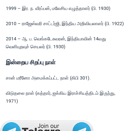
1999 – இர. ந. வீரப்பன், மலேசிய எழுத்தாளர் (பி. 1930)
2010 – ராஜேஸ்வரி சாட்டர்ஜி, இந்திய அறிவியலாளர் (பி. 1922)
2014 – ஆ. ப. வெங்கடேசுவரன், இந்தியாவின் 14வது
வெளியுறவுச் செயலர் (பி. 1930)
இன்றைய சிறப்பு நாள்
சான் மரீனோ அமைக்கப்பட்ட நாள் (கிபி 301).
விடுதலை நாள் (கத்தார், ஐக்கிய இராச்சியத்திடம் இருந்து,
1971)