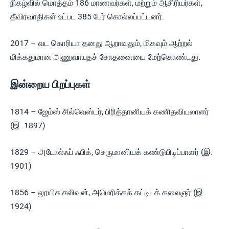
நிகழ்வில் மொத்தம் 186 மாணவர்கள், மற்றும் ஆசிரியர்கள்,
தீவிரவாதிகள் உட்பட 385 பேர் கொல்லப்பட்டனர்.
2017 – வட கொரியா தனது ஆறாவதும், மிகவும் ஆற்றல்
மிக்கதுமான அணுவாயுதச் சோதனையை மேற்கொண்டது.
இன்றைய பிறப்புகள்
1814 – ஜேம்ஸ் சில்வெஸ்டர், பிரித்தானியக் கணிதவியலாளர்
(இ. 1897)
1829 – அடோல்ஃப் ஃபிக், செருமானியக் கண்டுபிடிப்பாளர் (இ.
1901)
1856 – லூயிசு சலிவன், அமெரிக்கக் கட்டிடக் கலைஞர் (இ.
1924)