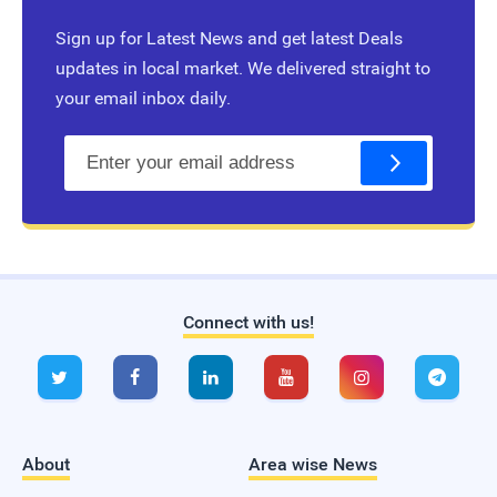
Sign up for Latest News and get latest Deals
updates in local market. We delivered straight to
your email inbox daily.
E
m
a
i
l
Connect with us!
Live Traffic Feed
A visitor from
Singapore
viewed






"
சோனி லிங்க் பட் வயர்லெஸ் இயர்போன் |…
"
2
hrs 3 mins ago
A visitor from
Singapore
viewed
"
"Small Steps, Big Benefits: The…
"
4 hrs 43
mins ago
About
Area wise News
A visitor from
Singapore
viewed
"
பொடுகுத் தொல்லையில் இருந்து விடுபட