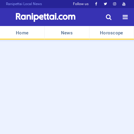
Ranipettai Local News
Follow us






Home
News
Horoscope