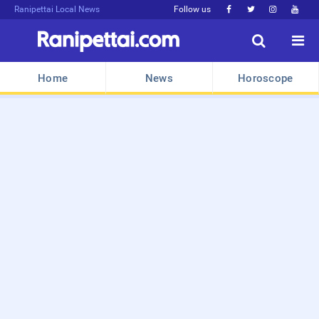
Ranipettai Local News
Follow us






Home
News
Horoscope