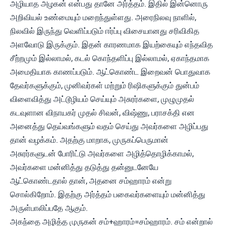
அழியாத அழகன் என்பது தானே அர்த்தம். இதில் இன்னொரு
அறிவியல் உண்மையும் மறைந்துள்ளது. அரைநிலவு நாளில்,
நிலவில் இருந்து வெளிப்படும் ஈர்ப்பு விசையானது சரிவிகித
அளவோடு இருக்கும். இதன் காரணமாக இயற்கையும் எந்தவித
சீற்றமும் இல்லாமல், கடல் கொந்தளிப்பு இல்லாமல், ஏகாந்தமாக
அமைதியாக காணப்படும். ஆட்கொண்ட இறைவன் பொதுவாக
தேவர்களுக்கும், முனிவர்கள் மற்றும் ரிஷிகளுக்கும் துன்பம்
விளைவித்து அட்டூழியம் செய்யும் அசுரர்களை, முழுமுதல்
கடவுளான விநாயகர் முதல் சிவன், விஷ்ணு, பராசக்தி என
அனைத்து தெய்வங்களும் வதம் செய்து அவர்களை அழிப்பது
தான் வழக்கம். அதற்கு மாறாக, முருகப்பெருமான்
அசுரர்களுடன் போரிட்டு அவர்களை அழித்தொழிக்காமல்,
அவர்களை மன்னித்து தடுத்து தன்னுடனேயே
ஆட்கொண்டதால் தான், அதனை சம்ஹாரம் என்று
சொல்கிறோம். இதற்கு அர்த்தம் பகைவர்களையும் மன்னித்து
அருள்பாலிப்பதே ஆகும்.
அகந்தை அழித்த முருகன் சம்+ஹாரம்=சம்ஹாரம். சம் என்றால்