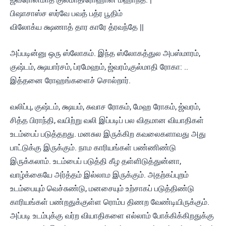
பிஷாசாஸ்ச ஸர்வே பவத் பத்ர பூதிம்
விலோக்ய க்ஷணாத் தார காரே த்ரவந்தே ||
அப்படின்னு ஒரு ஸ்லோகம். இந்த ஸ்லோகத்துல அபஸ்மாரம்,
குஷ்டம், க்ஷயார்சம், ப்ரமேஹம், ஜ்வரம்,குல்மாதி ரோகா: ..
இத்தனை ரோஹங்களைச் சொல்றார்.
வலிப்பு, குஷ்டம், க்ஷயம், சுவாச ரோகம், மேஹ ரோகம், ஜ்வரம்,
சித்த பிராந்தி, வயிற்று வலி இப்படிப் பல விதமான வியாதிகள்
உடம்பைப் படுத்தறது. மனசுல இருக்கிற கவலைகளாவது அது
பாட்டுக்கு இருக்கும். நாம காரியங்கள் பண்ணிண்டு
இருக்கலாம். உடம்பைப் படுத்தி கீழ தள்ளிடுத்துன்னா,
வாழ்க்கையே அர்த்தம் இல்லாம இருக்கும். அதற்கப்புறம்
உடம்பையும் வெச்சுண்டு, மனசையும் உற்சாகப் படுத்திண்டு
காரியங்கள் பண்றதுக்குள்ள ரொம்ப திணற வேண்டியிருக்கும்.
அப்படி உடம்புக்கு வர்ற வியாதிகளை எல்லாம் போக்கிக்கிறதுக்கு