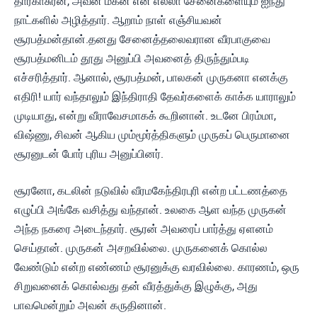
தாரகாசுரன், அவன் மகன் என எல்லா சேனைகளையும் ஐந்து
நாட்களில் அழித்தார். ஆறாம் நாள் எஞ்சியவன்
சூரபத்மன்தான்.தனது சேனைத்தலைவரான வீரபாகுவை
சூரபத்மனிடம் தூது அனுப்பி அவனைத் திருந்தும்படி
எச்சரித்தார். ஆனால், சூரபத்மன், பாலகன் முருகனா எனக்கு
எதிரி! யார் வந்தாலும் இந்திராதி தேவர்களைக் காக்க யாராலும்
முடியாது, என்று வீராவேசமாகக் கூறினான். உடனே பிரம்மா,
விஷ்ணு, சிவன் ஆகிய மும்மூர்த்திகளும் முருகப் பெருமானை
சூரனுடன் போர் புரிய அனுப்பினர்.
சூரனோ, கடலின் நடுவில் வீரமகேந்திரபுரி என்ற பட்டணத்தை
எழுப்பி அங்கே வசித்து வந்தான். உலகை ஆள வந்த முருகன்
அந்த நகரை அடைந்தார். சூரன் அவரைப் பார்த்து ஏளனம்
செய்தான். முருகன் அசறவில்லை. முருகனைக் கொல்ல
வேண்டும் என்ற எண்ணம் சூரனுக்கு வரவில்லை. காரணம், ஒரு
சிறுவனைக் கொல்வது தன் வீரத்துக்கு இழுக்கு, அது
பாவமென்றும் அவன் கருதினான்.