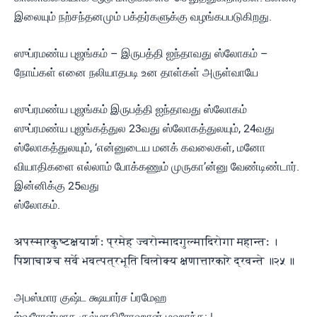
இலையும் நற்சந்தனமும் பக்தர்களுக்கு வழங்கபபடுகிறது.
ஸுப்ரமண்ய புஜங்கம் – இருபத்தி ஐந்தாவது ஸ்லோகம் –
நோய்கள் எனை நலியாதபடி உன தாள்கள் அருள்வாயே
ஸுப்ரமண்ய புஜங்கம் இருபத்தி ஐந்தாவது ஸ்லோகம்
ஸுப்ரமண்ய புஜங்கத்துல 23வது ஸ்லோகத்துலயும், 24வது
ஸ்லோகத்துலயும், ‘என்னுடைய மனக் கவலைகள், மனோ
வியாதிகளை எல்லாம் போக்கணும் முருகா’ன்னு வேண்டிண்டார்.
இன்னிக்கு 25வது
ஸ்லோகம்.
अपस्मारकुष्टक्षयार्शः प्रमेह ज्वरोन्मादगुल्मादिरोगा महान्तः ।
पिशाचाश्च सर्वे भवत्पत्रभूतिं विलोक्य क्षणात्तारकारे द्रवन्ते ॥२५॥
அபஸ்மார குஷ்ட க்ஷயார்ச ப்ரமேஹ
ஜ்வரோன்மாத குல்மாதிரோஹான் மஹாந்த: |