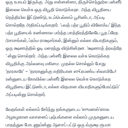
ஒரு உபாயம் இருக்கு. அது என்னன்னா, திருச்செந்தூர்ல பன்னீர்
இலைல வெச்சு ஒரு விபூதி கொடுக்கறா. அந்த விபூதியை
நெத்தியில இட்டுண்டு, உடம்பெல்லாம் பூசிண்டா, அப்படி
சொல்றதே அதிகப்படிங்கறார். ‘பவத் பத்ர பூதிம் விலோக்ய’ இந்த
பத்ர பூதியைக் கண்ணால பார்த்த மாத்திரத்திலேயே பூத ப்ரேத
பிசாசங்கள், ப்ரம்ம ராக்ஷசர்கள், இன்னும் எல்லா வியாதிகளும்,
ஒரு க்ஷணத்தில் ஓடி மறைந்து விடுகின்றன. ‘க்ஷணாத் த்ரவந்தே
‘ ன்னு சொல்றார். அந்த பன்னீர் இலைல வச்சு கொடுக்கற
விபூதிக்கு அவ்வளவு மகிமை. முதல்ல சொல்லும் போது
‘தாரகாரே’ – ‘தாரகனுக்கு எதிரியான ஸுப்ரமண்ய ஸ்வாமியே!
உன்னுடைய கோவில்ல பன்னீர் இலைல வெச்சு கொடுக்கற
விபூதியை இட்டுண்டா, எல்லா விதமான வியாதிகளும்போய்டும்’
அப்படின்னு சொல்றார்.
வேதங்கள் எல்லாம் சேர்ந்து தங்களுடைய ‘ஸுமனஸ்’னால
அழகழகான வாசனைப் புஷ்பங்களை எல்லாம் முருகனுடைய
பாதத்துல போடணும்ன்னு ஆசைப் பட்டு ஒரு வ்ருக்ஷ ரூபமா