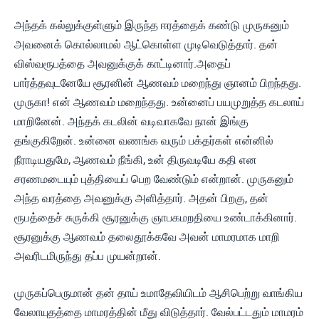
அந்தக் கல்லுக்குள்ளும் இருந்த ஈரத்தைக் கண்டு முருகனும்
அவனைக் கொல்லாமல் ஆட்கொள்ள முடிவெடுத்தார். தன்
விஸ்வரூபத்தை அவனுக்குக் காட்டினார்.அதைப்
பார்த்தவுடனேயே சூரனின் ஆணவம் மறைந்து ஞானம் பிறந்தது.
முருகா! என் ஆணவம் மறைந்தது. உன்னைப் பயமுறுத்த கடலாய்
மாறினேன். அந்தக் கடலின் வடிவாகவே நான் இங்கு
தங்குகிறேன். உன்னை வணங்க வரும் பக்தர்கள் என்னில்
நீராடியதுமே, ஆணவம் நீங்கி, உன் திருவடியே கதி என
சரணமடையும் புத்தியைப் பெற வேண்டும் என்றான். முருகனும்
அந்த வரத்தை அவனுக்கு அளித்தார். அதன் பிறகு, தன்
ரூபத்தைச் சுருக்கி சூரனுக்கு ஞாபகமறதியை உண்டாக்கினார்.
சூரனுக்கு ஆணவம் தலைதூக்கவே அவன் மாமரமாக மாறி
அவரிடமிருந்து தப்ப முயன்றான்.
முருகப்பெருமான் தன் தாய் உமாதேவியிடம் ஆசிபெற்று வாங்கிய
வேலாயுதத்தை மாமரத்தின் மீது விடுத்தார். வேல்பட்டதும் மாமரம்