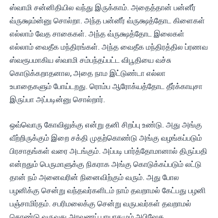
ஸ்வாமி சன்னிதியில வந்து இருக்காம். அதைத்தான் பன்னீர்
வ்ருக்ஷம்ன்னு சொல்றா. அந்த பன்னீர் வ்ருக்ஷத்தோட கிளைகள்
எல்லாம் வேத சாகைகள். அந்த வ்ருக்ஷத்தோட இலைகள்
எல்லாம் வைதீக மந்திரங்கள். அந்த வைதீக மந்திரத்தில ப்ரணவ
ஸ்வரூபமாகிய ஸ்வாமி சம்பந்தப்பட்ட விபூதியை வச்சு
கொடுக்கறாதனால, அதை நாம இட்டுண்டா எல்லா
உபாதைகளும் போய்டறது. ரொம்ப ஆரோக்யத்தோட தீர்க்காயுசா
இருப்பா அப்படின்னு சொல்றார்.
ஒவ்வொரு கோவிலுக்கு என்று தனி சிறப்பு உண்டு. அது அங்கு
வீற்றிருக்கும் இறை சக்தி முதற்கொண்டு அங்கு வழங்கப்படும்
பிரசாதங்கள் வரை அடங்கும். அப்படி பார்த்தோமானால் திருப்பதி
என்றதும் பெருமாளுக்கு நிகராக அங்கு கொடுக்கப்படும் லட்டு
தான் நம் அனைவரின் நினைவிற்கும் வரும். அது போல
பழனிக்கு சென்று வந்தவர்களிடம் நாம் தவறாமல் கேட்பது பழனி
பஞ்சாமிர்தம். சபரிமலைக்கு சென்று வருபவர்கள் தவறாமல்
கொண்டு வருவது அரவணப் பாயாசமும்,அபிஷேக