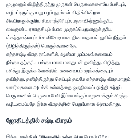
முழுவதும் விழித்திருந்து முருகன் பெருமைகளையே பேசியும்,
வழிபட்டிருக்குமாறு பழம் நூல்கள் விதிக்கின்றன.
சிவபிரானுக்குரிய சிவராத்திரியும், மஹாவிஷ்ணுக்குரிய
வைகுண்ட ஏகாதசியும் போல முருகப்பெருமானுக்குரிய
ஸ்கந்தசஷ்டியும் மிக விசேஷமான தினமாதலால் துயில் நீத்தல்
(விழித்திருத்தல்) பொருத்தமானதே.
கந்தசஷ்டி விரத நாட்களில், ஆன்மா மும்மலங்களையும்
நீக்குவதற்குரிய பக்குவமான மனதுடன் தனித்து, விழித்து,
பசித்து இருக்க வேண்டும். உணவையும் உறக்கத்தையும்
தவிர்த்து, தனித்திருந்து செய்யும் தவமே கந்தசஷ்டி விரதமாகும்.
உணர்வுகளை அடக்கி உள்ளத்தை ஒருநிலைப்படுத்தி கந்தப்
பெருமானின் பெருமை பேசி இம்மைக்கும் மறுமைக்கும் சிறந்த
வழியமைப்பதே இந்த விரதத்தின் பெறுபேறாக அமைகிறது.
ஜோதிடத்தில் சஷ்டி விரதம்
இந்து மதத்தின் பிரிவுகளில் உள்ள ஆறு பெரும் பிரிவு