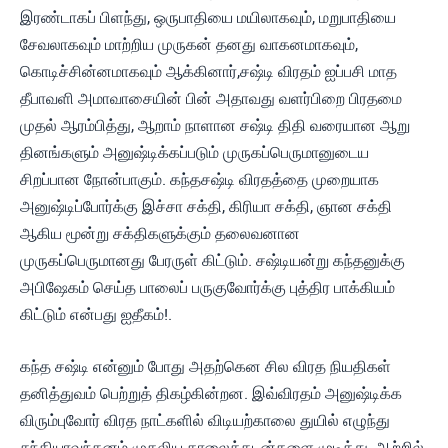
இரண்டாகப் பிளந்து, ஒருபாதியை மயிலாகவும், மறுபாதியை
சேவலாகவும் மாற்றிய முருகன் தனது வாகனமாகவும்,
கொடிச்சின்னமாகவும் ஆக்கினார்,சஷ்டி விரதம் ஐப்பசி மாத
தீபாவளி அமாவாசையின் பின் அதாவது வளர்பிறை பிரதமை
முதல் ஆரம்பித்து, ஆறாம் நாளான சஷ்டி திதி வரையான ஆறு
தினங்களும் அனுஷ்டிக்கப்படும் முருகப்பெருமானுடைய
சிறப்பான நோன்பாகும். கந்தசஷ்டி விரதத்தை முறையாக
அனுஷ்டிப்போர்க்கு இச்சா சக்தி, கிரியா சக்தி, ஞான சக்தி
ஆகிய மூன்று சக்திகளுக்கும் தலைவனான
முருகப்பெருமானது பேரருள் கிட்டும். சஷ்டியன்று கந்தனுக்கு
அபிஷேகம் செய்த பாலைப் பருகுவோர்க்கு புத்திர பாக்கியம்
கிட்டும் என்பது ஐதீகம்!.
கந்த சஷ்டி என்னும் போது அதற்கென சில விரத நியதிகள்
தனித்துவம் பெற்றுத் திகழ்கின்றன. இவ்விரதம் அனுஷ்டிக்க
விரும்புவோர் விரத நாட்களில் விடியற்காலை துயில் எழுந்து
சந்தியாவந்தனம் முதலிய காலைக்கடன்களை முடித்து, ஆற்றில்