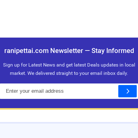
ranipettai.com Newsletter — Stay Informed
Sign up for Latest News and get latest Deals updates in local
market. We delivered straight to your email inbox daily.
E
m
a
i
l