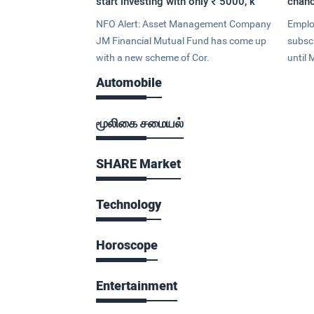
start investing with only ₹ 5000, k
chanc
NFO Alert: Asset Management Company
Emplo
JM Financial Mutual Fund has come up
subsc
with a new scheme of Cor.
until 
Automobile
மூலிகை சமையல்
SHARE Market
Technology
Horoscope
Entertainment