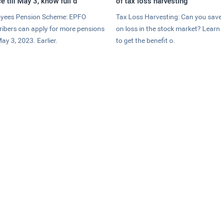
e till May 3, know full d
of tax loss harvesting
yees Pension Scheme: EPFO
Tax Loss Harvesting: Can you save
ribers can apply for more pensions
on loss in the stock market? Lear
May 3, 2023. Earlier.
to get the benefit o.