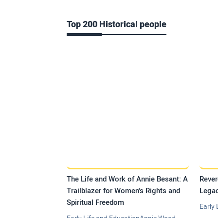
Top 200 Historical people
The Life and Work of Annie Besant: A
Rever
Trailblazer for Women's Rights and
Legac
Spiritual Freedom
Early 
Early Life and EducationAnnie Wood