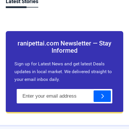
Latest Stories
ranipettai.com Newsletter — Stay
Informed
Sign up for Latest News and get latest Deals
updates in local market. We delivered straight to
your email inbox daily.
E
m
a
i
l