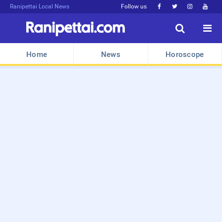
Ranipettai Local News
Follow us






Home
News
Horoscope