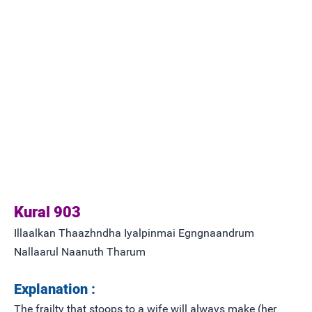
Kural 903
Illaalkan Thaazhndha Iyalpinmai Egngnaandrum
Nallaarul Naanuth Tharum
Explanation :
The frailty that stoops to a wife will always make (her