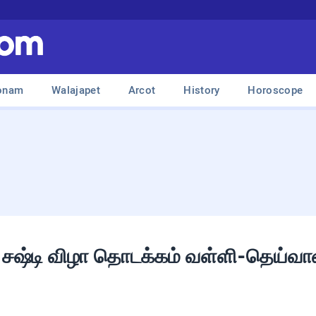
onam
Walajapet
Arcot
History
Horoscope
்த சஷ்டி விழா தொடக்கம் வள்ளி-தெய்