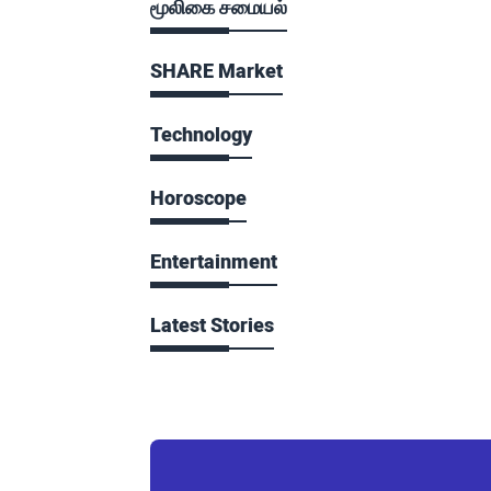
மூலிகை சமையல்
SHARE Market
Technology
Horoscope
Entertainment
Latest Stories