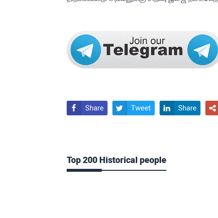
Share
Tweet
Share




Top 200 Historical people