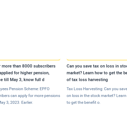
r more than 8000 subscribers
Can you save tax on loss in sto
applied for higher pension,
market? Learn how to get the be
e till May 3, know full d
of tax loss harvesting
yees Pension Scheme: EPFO
Tax Loss Harvesting: Can you save
ribers can apply for more pensions
on loss in the stock market? Lear
May 3, 2023. Earlier.
to get the benefit o.