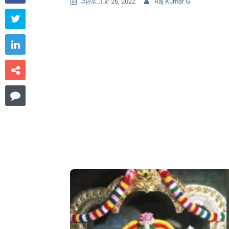
அக்டோபர் 26, 2022
Raj Kumar G





