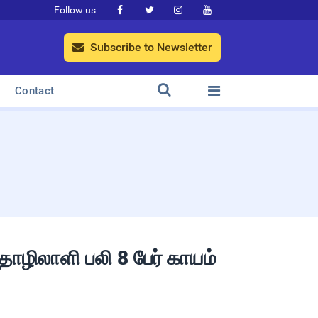
Follow us




Subscribe to Newsletter



Contact
ொழிலாளி பலி 8 பேர் காயம்