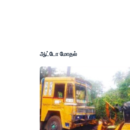
ஆட்டோ மோதல்