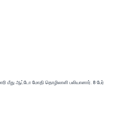
 லாரி மீது ஆட்டோ மோதி தொழிலாளி பலியானார். 8 பேர்