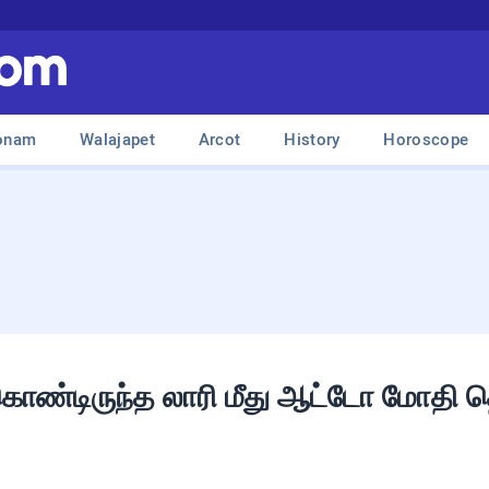
onam
Walajapet
Arcot
History
Horoscope
கொண்டிருந்த லாரி மீது ஆட்டோ மோதி த