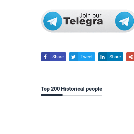
Share
Tweet
Share




Top 200 Historical people