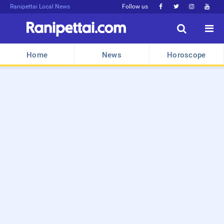
Ranipettai Local News
Follow us






Home
News
Horoscope