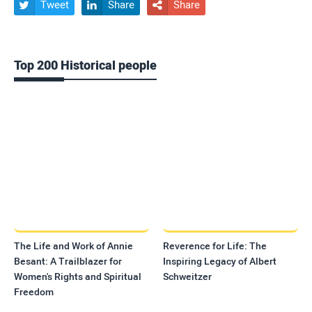
Tweet
Share
Share



Top 200 Historical people
The Life and Work of Annie
Reverence for Life: The
Besant: A Trailblazer for
Inspiring Legacy of Albert
Women's Rights and Spiritual
Schweitzer
Freedom