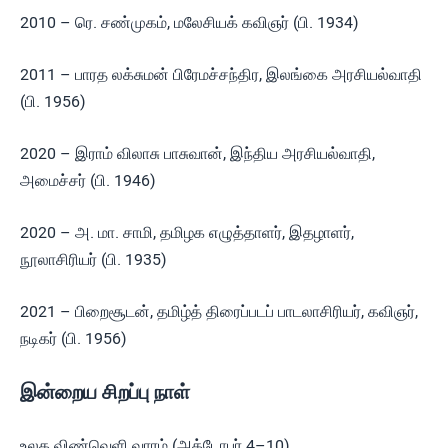
2010 – ரெ. சண்முகம், மலேசியக் கவிஞர் (பி. 1934)
2011 – பாரத லக்சுமன் பிரேமச்சந்திர, இலங்கை அரசியல்வாதி
(பி. 1956)
2020 – இராம் விலாசு பாசுவான், இந்திய அரசியல்வாதி,
அமைச்சர் (பி. 1946)
2020 – அ. மா. சாமி, தமிழக எழுத்தாளர், இதழாளர்,
நூலாசிரியர் (பி. 1935)
2021 – பிறைசூடன், தமிழ்த் திரைப்படப் பாடலாசிரியர், கவிஞர்,
நடிகர் (பி. 1956)
இன்றைய சிறப்பு நாள்
உலக விண்வெளி வாரம் (அக்டோபர் 4–10)