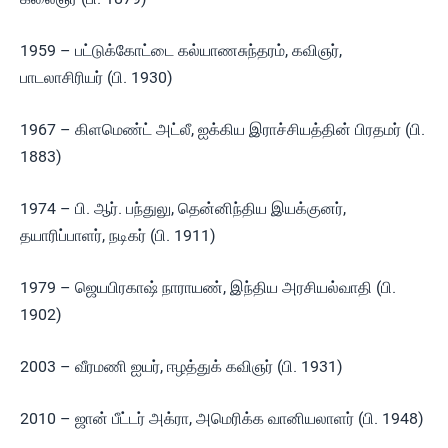
1959 – பட்டுக்கோட்டை கல்யாணசுந்தரம், கவிஞர்,
பாடலாசிரியர் (பி. 1930)
1967 – கிளமெண்ட் அட்லீ, ஐக்கிய இராச்சியத்தின் பிரதமர் (பி.
1883)
1974 – பி. ஆர். பந்துலு, தென்னிந்திய இயக்குனர்,
தயாரிப்பாளர், நடிகர் (பி. 1911)
1979 – ஜெயபிரகாஷ் நாராயண், இந்திய அரசியல்வாதி (பி.
1902)
2003 – வீரமணி ஐயர், ஈழத்துக் கவிஞர் (பி. 1931)
2010 – ஜான் பீட்டர் அக்ரா, அமெரிக்க வானியலாளர் (பி. 1948)