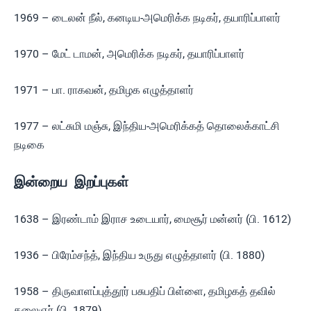
1969 – டைலன் நீல், கனடிய-அமெரிக்க நடிகர், தயாரிப்பாளர்
1970 – மேட் டாமன், அமெரிக்க நடிகர், தயாரிப்பாளர்
1971 – பா. ராகவன், தமிழக எழுத்தாளர்
1977 – லட்சுமி மஞ்சு, இந்திய-அமெரிக்கத் தொலைக்காட்சி
நடிகை
இன்றைய இறப்புகள்
1638 – இரண்டாம் இராச உடையார், மைசூர் மன்னர் (பி. 1612)
1936 – பிரேம்சந்த், இந்திய உருது எழுத்தாளர் (பி. 1880)
1958 – திருவாளப்புத்தூர் பசுபதிப் பிள்ளை, தமிழகத் தவில்
கலைஞர் (பி. 1879)