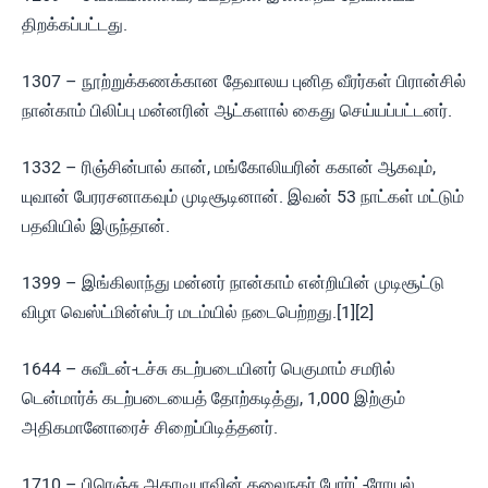
திறக்கப்பட்டது.
1307 – நூற்றுக்கணக்கான தேவாலய புனித வீரர்கள் பிரான்சில்
நான்காம் பிலிப்பு மன்னரின் ஆட்களால் கைது செய்யப்பட்டனர்.
1332 – ரிஞ்சின்பால் கான், மங்கோலியரின் ககான் ஆகவும்,
யுவான் பேரரசனாகவும் முடிசூடினான். இவன் 53 நாட்கள் மட்டும்
பதவியில் இருந்தான்.
1399 – இங்கிலாந்து மன்னர் நான்காம் என்றியின் முடிசூட்டு
விழா வெஸ்ட்மின்ஸ்டர் மடம்யில் நடைபெற்றது.[1][2]
1644 – சுவீடன்-டச்சு கடற்படையினர் பெகுமாம் சமரில்
டென்மார்க் கடற்படையைத் தோற்கடித்து, 1,000 இற்கும்
அதிகமானோரைச் சிறைப்பிடித்தனர்.
1710 – பிரெஞ்சு அகாடியாவின் தலைநகர் போர்ட்-ரோயல்