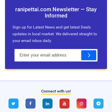
ranipettai.com Newsletter — Stay
Informed
Sign up for Latest News and get latest Deals
updates in local market. We delivered straight to
your email inbox daily.
E
m
a
i
l
Connect with us!
Live Traffic Feed
A visitor from
Singapore
viewed






"
இன்று சோமவார பிரதோஷம் | Today Som…
"
1 hr 9 mins ago