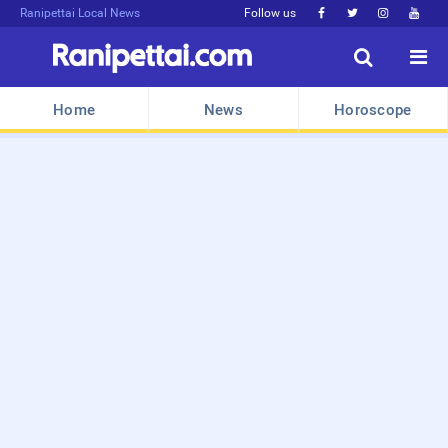
Ranipettai Local News
Follow us






Home
News
Horoscope