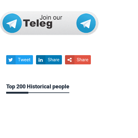
Tweet
Share
Share



Top 200 Historical people