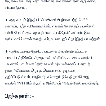
அடிக்கடி கேட்கத் தொடங்கினார். அவர்தான் தன் குரு என்று
தீர்மானித்தார்.
🌷 ஒரு சமயம் இந்தியப் பெண்களின் நிலை பற்றி பேசிக்
கொண்டிருந்த விவேகானந்தர், 'எங்கள் தேசத்துப் பெண்கள்
கல்வி பெற நீ உதவ முடியும் என நம்புகிறேன்' என்றார். இதை
அரிய வாய்ப்பாகக் கருதியவர், உடனே புறப்பட்டு இந்தியா வந்தார்.
🌷 வந்தே மாதரம் தேசியப் பாடலாக அங்கீகரிக்கப்படாத
காலகட்டத்திலேயே அதை தன் பள்ளியில் காலை வணக்கப்
பாடலாகப் பாடச் செய்தார். பெண் உரிமைக்காகப் போராடத்
தூண்டுகோலாக இருந்த இவரை தன் குருவாக
குறிப்பிட்டுள்ளார் பாரதியார். சகோதரி நிவேதிதா 43-வது
வயதில் 1911ஆம் ஆண்டு அக்டோபர் 13ஆம் தேதி மறைந்தார்.
பிறந்த நாள் :-