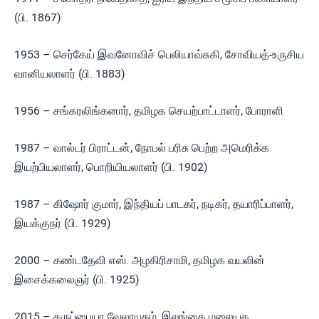
(பி. 1867)
1953 – செர்கேய் இவனோவிச் பெலியாவ்சுகி, சோவியத்-உருசிய
வானியலாளர் (பி. 1883)
1956 – சங்கரலிங்கனார், தமிழக செயற்பாட்டாளர், போராளி
1987 – வால்டர் பிராட்டன், நோபல் பரிசு பெற்ற அமெரிக்க
இயற்பியலாளர், பொறியியலாளர் (பி. 1902)
1987 – கிஷோர் குமார், இந்தியப் பாடகர், நடிகர், தயாரிப்பாளர்,
இயக்குநர் (பி. 1929)
2000 – கண்டதேவி எஸ். அழகிரிசாமி, தமிழக வயலின்
இசைக்கலைஞர் (பி. 1925)
2015 – கருப்பையா வேலாயுதம், இலங்கை மலையக