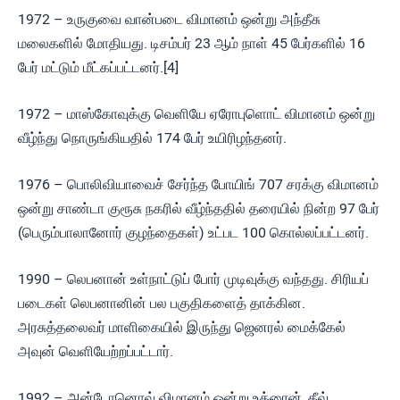
1972 – உருகுவை வான்படை விமானம் ஒன்று அந்தீசு
மலைகளில் மோதியது. டிசம்பர் 23 ஆம் நாள் 45 பேர்களில் 16
பேர் மட்டும் மீட்கப்பட்டனர்.[4]
1972 – மாஸ்கோவுக்கு வெளியே ஏரோபுளொட் விமானம் ஒன்று
வீழ்ந்து நொருங்கியதில் 174 பேர் உயிரிழந்தனர்.
1976 – பொலிவியாவைச் சேர்ந்த போயிங் 707 சரக்கு விமானம்
ஒன்று சாண்டா குரூசு நகரில் வீழ்ந்ததில் தரையில் நின்ற 97 பேர்
(பெரும்பாலானோர் குழந்தைகள்) உட்பட 100 கொல்லப்பட்டனர்.
1990 – லெபனான் உள்நாட்டுப் போர் முடிவுக்கு வந்தது. சிரியப்
படைகள் லெபனானின் பல பகுதிகளைத் தாக்கின.
அரசுத்தலைவர் மாளிகையில் இருந்து ஜெனரல் மைக்கேல்
அவுன் வெளியேற்றப்பட்டார்.
1992 – அன்டோனொவ் விமானம் ஒன்று உக்ரைன், கீவ்