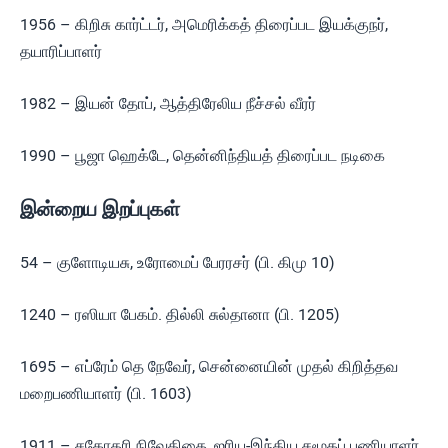
1956 – கிறிசு கார்ட்டர், அமெரிக்கத் திரைப்பட இயக்குநர்,
தயாரிப்பாளர்
1982 – இயன் தோப், ஆத்திரேலிய நீச்சல் வீரர்
1990 – பூஜா ஹெக்டே, தென்னிந்தியத் திரைப்பட நடிகை
இன்றைய இறப்புகள்
54 – குளோடியசு, உரோமைப் பேரரசர் (பி. கிமு 10)
1240 – ரஸியா பேகம். தில்லி சுல்தானா (பி. 1205)
1695 – எப்ரேம் தெ நேவேர், சென்னையின் முதல் கிறித்தவ
மறைபணியாளர் (பி. 1603)
1911 – சகோதரி நிவேதிதை, ஐரிய-இந்திய சமூகப் பணியாளர்