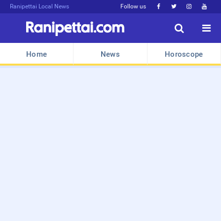
Ranipettai Local News
Follow us






Home
News
Horoscope