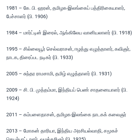
1981 – கே. பி. ஹரன், தமிழக-இலங்கைப் பத்திரிகையாளர்,
பேச்சாளர் (பி. 1906)
1984 – மார்ட்டின் இரைல், ஆங்கிலேய வானியலாளர் (பி. 1918)
1995 – சில்லையூர் செல்வராசன், ஈழத்து எழுத்தாளர், கவிஞர்,
நாடக, திரைப்பட நடிகர் (பி. 1933)
2005 – சுந்தர ராமசாமி, தமிழ் எழுத்தாளர் (பி. 1931)
2009 – சி. பி. முத்தம்மா, இந்தியப் பெண் சாதனையாளர் (பி.
1924)
2011 – கம்பளைதாசன், தமிழக-இலங்கை நாடகக் கலைஞர்
2013 – மோகன் தாரியா, இந்திய அரசியல்வாதி, சமூகச்
செயற்பாட்டாளர், வழக்கறிஞர் (பி. 1925)