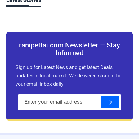
ranipettai.com Newsletter — Stay
Informed
Sign up for Latest News and get latest Deals
updates in local market. We delivered straight to
your email inbox daily.
E
m
a
i
l