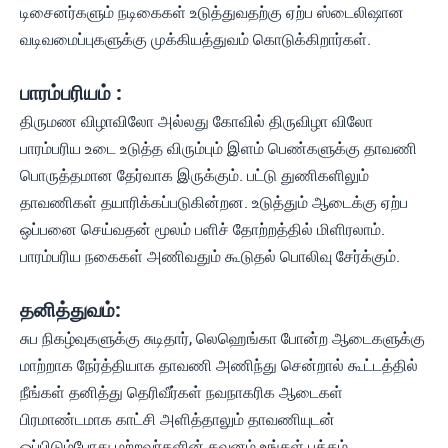
டிசைனர்களும் நடிகைகள் உடுத்துவதற்கு ஏற்ப ஸ்டைலிஷான
வடிவமைப்புகளுக்கு முக்கியத்துவம் கொடுக்கிறார்கள்.
பாரம்பரியம் :
திருமண விழாவிலோ அல்லது கோவில் திருவிழா விலோ
பாரம்பரிய உடை உடுத்த விரும்பும் இளம் பெண்களுக்கு தாவணி
பொருத்தமான தேர்வாக இருக்கும். பட்டு துணிகளிலும்
தாவணிகள் தயாரிக்கப்படுகின்றன. உடுத்தும் ஆடைக்கு ஏற்ப
ஒப்பனை செய்வதன் மூலம் பளிச் தோற்றத்தில் மிளிரலாம்.
பாரம்பரிய நகைகள் அணிவதும் கூடுதல் பொலிவு சேர்க்கும்.
தனித்துவம்:
சுப நிகழ்வுகளுக்கு சுடிதார், லெஹெங்கா போன்ற ஆடைகளுக்கு
மாற்றாக நேர்த்தியாக தாவணி அணிந்து சென்றால் கூட்டத்தில்
நீங்கள் தனித்து தெரிவீர்கள் நவநாகரிக ஆடைகள்
பிரமாண்டமாக காட்சி அளித்தாலும் தாவணியுடன்
ஒப்பிடும்போது மற்றவர்களின் கவனம் உங்கள் பக்கம்