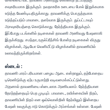
சேலையை விட தாவணி அணிந்து கொண்டு நடப்பதற்கு
சவுகரியமாக இருக்கும். நவநாகரிக உடையை போல் இறுக்கமாக
உடுத்த வேண்டியதிருக்காது. தாவணிக்கு பொருத்தமாக
உடுத்தப்படும் பாவாடை தளர்வாக இருக்கும். துப்பட்டாவும்
அசவுகரியத்தை கொடுக்காது. நேர்த்தியாக இருக்கும்.
இப்போது படங்களில் நடிகைகள் தாவணி அணிவது பேஷனாகி
இருக்கிறது. சமந்தா, ரகுல்ப்ரீத்சிங் போன்ற நடிகைகள் விருது
விழாக்கள், ஆடியோ வெளியீட்டு விழாக்களில் தாவணியில்
உலாவந்திருக்கிறார்கள்.
ஸ்டைல் :
தாவணி பாரம் பரியமான பழைய ஆடை என்றாலும், தற்போதைய
டிரெண்டுக்கு ஏற்ப உருமாற்றி வடிவமைக்கப்பட்டுள்ளது.
அதனால் தாவணியை ஸ்டைலாக அணியலாம். நேர்த்தியான
தோற்றத்தையும் பெற முடியும். பாவாடை, ரவிக்கையின் நிறம்,
தாவணியின் நிறம் என ஒவ்வொன்றின் தேர்விலும் இன்றைய
பேஷன் உலகுக்கு ஈடு கொடுக்கும் அம்சங்கள் உள்ளன. பேஷன்