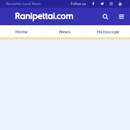
Ranipettai Local News
Follow us






Home
News
Horoscope