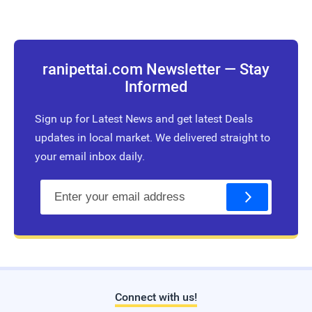
ranipettai.com Newsletter — Stay
Informed
Sign up for Latest News and get latest Deals
updates in local market. We delivered straight to
your email inbox daily.
E
m
a
i
l
Connect with us!
Live Traffic Feed