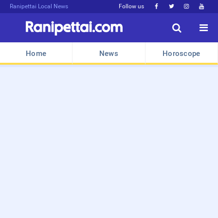
Ranipettai Local News
Follow us






Home
News
Horoscope