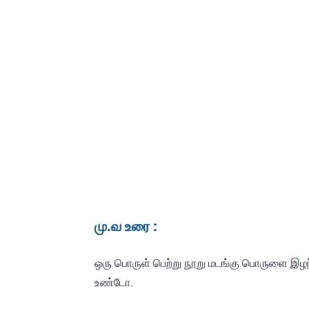
மு.வ உரை :
ஒரு பொருள் பெற்று நூறு மடங்கு பொருளை இழந்த
உண்டோ.