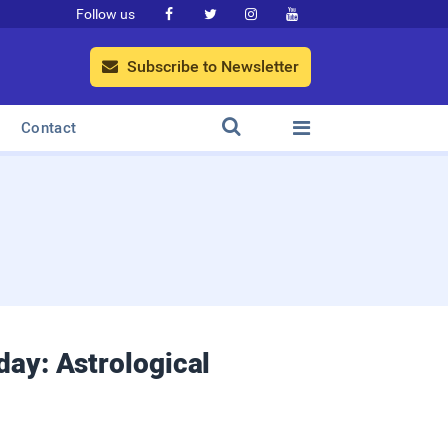
Follow us




Subscribe to Newsletter



Contact
oday: Astrological