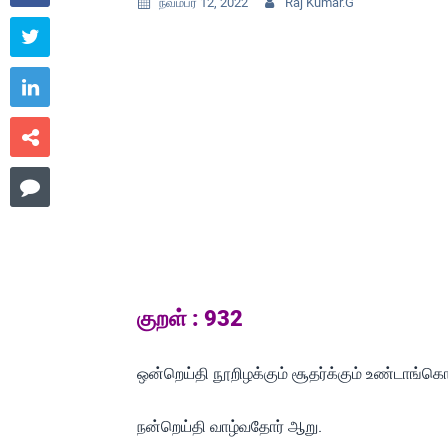
நவம்பர் 12, 2022
Raj Kumar.G






குறள் : 932
ஒன்றெய்தி நூறிழக்கும் சூதர்க்கும் உண்டாங்கொ
நன்றெய்தி வாழ்வதோர் ஆறு.