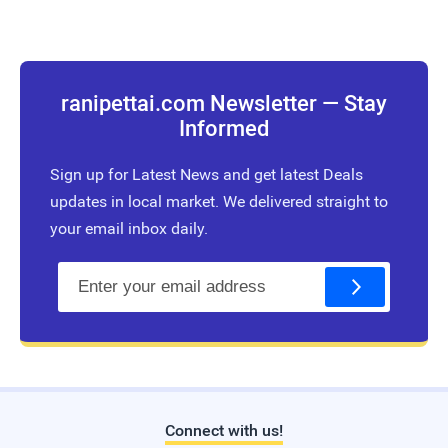
ranipettai.com Newsletter — Stay
Informed
Sign up for Latest News and get latest Deals
updates in local market. We delivered straight to
your email inbox daily.
E
m
a
i
l
Connect with us!
Live Traffic Feed