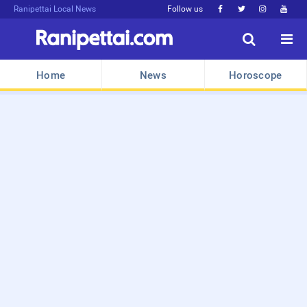
Ranipettai Local News
Follow us






Home
News
Horoscope