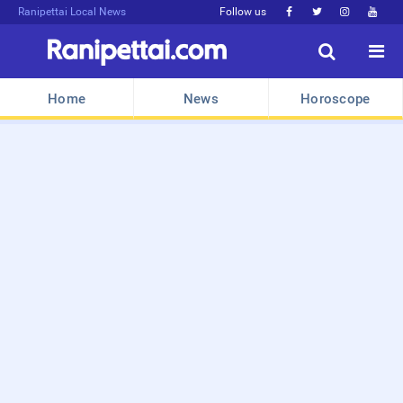
Ranipettai Local News
Follow us






Home
News
Horoscope