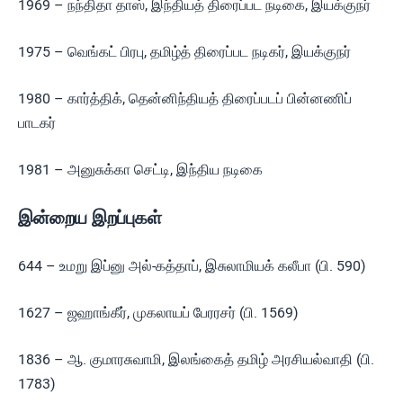
1969 – நந்திதா தாஸ், இந்தியத் திரைப்பட நடிகை, இயக்குநர்
1975 – வெங்கட் பிரபு, தமிழ்த் திரைப்பட நடிகர், இயக்குநர்
1980 – கார்த்திக், தென்னிந்தியத் திரைப்படப் பின்னணிப்
பாடகர்
1981 – அனுசுக்கா செட்டி, இந்திய நடிகை
இன்றைய இறப்புகள்
644 – உமறு இப்னு அல்-கத்தாப், இசுலாமியக் கலீபா (பி. 590)
1627 – ஜஹாங்கீர், முகலாயப் பேரரசர் (பி. 1569)
1836 – ஆ. குமாரசுவாமி, இலங்கைத் தமிழ் அரசியல்வாதி (பி.
1783)