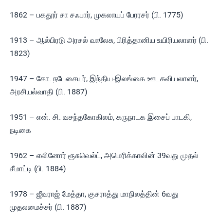
1862 – பகதூர் சா சஃபார், முகலாயப் பேரரசர் (பி. 1775)
1913 – ஆல்பிரடு அரசல் வாலேசு, பிரித்தானிய உயிரியலாளர் (பி.
1823)
1947 – கோ. நடேசையர், இந்திய-இலங்கை ஊடகவியலாளர்,
அரசியல்வாதி (பி. 1887)
1951 – என். சி. வசந்தகோகிலம், கருநாடக இசைப் பாடகி,
நடிகை
1962 – எலினோர் ரூசுவெல்ட், அமெரிக்காவின் 39வது முதல்
சீமாட்டி (பி. 1884)
1978 – ஜீவராஜ் மேத்தா, குசராத்து மாநிலத்தின் 6வது
முதலமைச்சர் (பி. 1887)