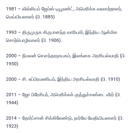
1981 – வில்லியம் ஜேம்ஸ் டியூரண்ட், அமெரிக்க வரலாற்றாளர்,
மெய்யியலாளர் (பி. 1885)
1993 – திருமுருக கிருபானந்த வாரியார், இந்திய ஆன்மிக
சொற்பொழிவாளர் (பி. 1906).
2000 – நிமலன் சௌந்தரநாயகம், இலங்கை அரசியல்வாதி (பி.
1950)
2000 – சி. சுப்பிரமணியம், இந்திய அரசியல்வாதி (பி. 1910)
2011 – ஜோ பிரேசியர், அமெரிக்கக் குத்துச்சண்டை வீரர் (பி.
1944)
2014 – தோர்ப்சான் சிக்கிலேண்டு, நார்வே வேதியியலாளர் (பி.
1923)