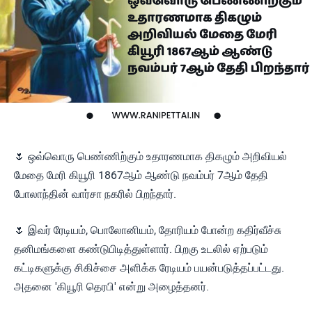
🌷 ஒவ்வொரு பெண்ணிற்கும் உதாரணமாக திகழும் அறிவியல்
மேதை மேரி கியூரி 1867ஆம் ஆண்டு நவம்பர் 7ஆம் தேதி
போலாந்தின் வார்சா நகரில் பிறந்தார்.
🌷 இவர் ரேடியம், பொலோனியம், தோரியம் போன்ற கதிர்வீச்சு
தனிமங்களை கண்டுபிடித்துள்ளார். பிறகு உடலில் ஏற்படும்
கட்டிகளுக்கு சிகிச்சை அளிக்க ரேடியம் பயன்படுத்தப்பட்டது.
அதனை 'கியூரி தெரபி' என்று அழைத்தனர்.