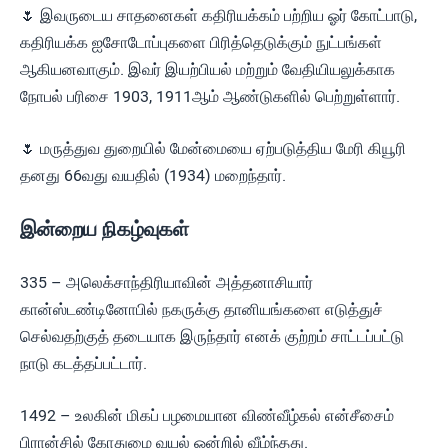
🌷 இவருடைய சாதனைகள் கதிரியக்கம் பற்றிய ஓர் கோட்பாடு,
கதிரியக்க ஐசோடோப்புகளை பிரித்தெடுக்கும் நுட்பங்கள்
ஆகியனவாகும். இவர் இயற்பியல் மற்றும் வேதியியலுக்காக
நோபல் பரிசை 1903, 1911ஆம் ஆண்டுகளில் பெற்றுள்ளார்.
🌷 மருத்துவ துறையில் மேன்மையை ஏற்படுத்திய மேரி கியூரி
தனது 66வது வயதில் (1934) மறைந்தார்.
இன்றைய நிகழ்வுகள்
335 – அலெக்சாந்திரியாவின் அத்தனாசியார்
கான்ஸ்டண்டினோபில் நகருக்கு தானியங்களை எடுத்துச்
செல்வதற்குத் தடையாக இருந்தார் எனக் குற்றம் சாட்டப்பட்டு
நாடு கடத்தப்பட்டார்.
1492 – உலகின் மிகப் பழமையான விண்வீழ்கல் என்சீசைம்
பிரான்சில் கோதுமை வயல் ஒன்றில் வீழ்ந்தது.