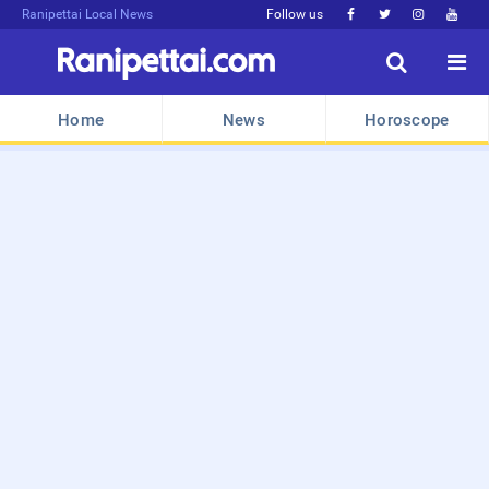
Ranipettai Local News
Follow us






Home
News
Horoscope