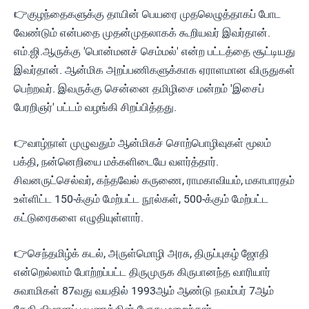
👉குழந்தைகளுக்கு தாயின் பெயரை முதலெழுத்தாகப் போட
வேண்டும் என்பதை முதன்முதலாகக் கூறியவர் இவர்தான்.
எம்.ஜி.ஆருக்கு 'பொன்மனச் செம்மல்' என்ற பட்டத்தை சூட்டியது
இவர்தான். ஆன்மிக அறப்பணிகளுக்காக ஏராளமான விருதுகள்
பெற்றவர். இவருக்கு சென்னை தமிழிசை மன்றம் 'இசைப்
பேரறிஞர்' பட்டம் வழங்கி சிறப்பித்தது.
👉வாழ்நாள் முழுவதும் ஆன்மிகச் சொற்பொழிவுகள் மூலம்
பக்தி, நன்னெறியை மக்களிடையே வளர்த்தார்.
சிவனருட்செல்வர், கந்தவேல் கருணை, ராமகாவியம், மகாபாரதம்
உள்ளிட்ட 150-க்கும் மேற்பட்ட நூல்கள், 500-க்கும் மேற்பட்ட
கட்டுரைகளை எழுதியுள்ளார்.
👉செந்தமிழ்க் கடல், அருள்மொழி அரசு, திருப்புகழ் ஜோதி
என்றெல்லாம் போற்றப்பட்ட திருமுருக கிருபானந்த வாரியார்
சுவாமிகள் 87வது வயதில் 1993ஆம் ஆண்டு நவம்பர் 7ஆம்