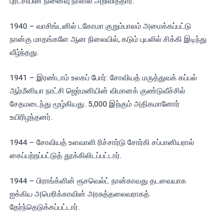
புரட்சியின் நினைவு நாளில் அறிவித்தார்.
1940 – வாசிங்டனில் டகோமா குறும்பாலம் அமைக்கப்பட்டு
நான்கு மாதங்களே ஆன நிலையில், கடும் புயலில் சிக்கி இடிந்து
வீழ்ந்தது.
1941 – இரண்டாம் உலகப் போர்: சோவியத் மருத்துவக் கப்பல்
ஆர்மீனியா நாட்சி ஜெர்மனியின் விமானக் குண்டுவீச்சில்
சேதமடைந்து மூழ்கியது. 5,000 இற்கும் அதிகமானோர்
உயிரிழந்தனர்.
1944 – சோவியத் உளவாளி ரிச்சார்டு சோர்கி சப்பானியரால்
கைப்பற்றப்பட்டுத் தூக்கிலிடப்பட்டார்.
1944 – பிராங்க்ளின் ரூசவெல்ட் நான்காவது தடவையாக
ஐக்கிய அமெரிக்காவின் அரசுத்தலைவராகத்
தேர்ந்தெடுக்கப்பட்டார்.