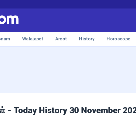
onam
Walajapet
Arcot
History
Horoscope
ுகள் - Today History 30 November 20