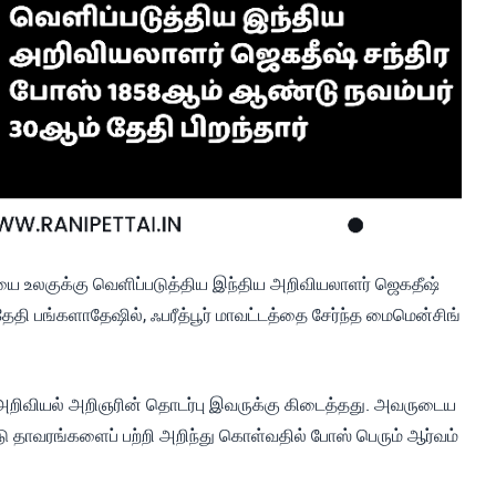
யை உலகுக்கு வெளிப்படுத்திய இந்திய அறிவியலாளர் ஜெகதீஷ்
தி பங்களாதேஷில், ஃபரீத்பூர் மாவட்டத்தை சேர்ந்த மைமென்சிங்
ற அறிவியல் அறிஞரின் தொடர்பு இவருக்கு கிடைத்தது. அவருடைய
 தாவரங்களைப் பற்றி அறிந்து கொள்வதில் போஸ் பெரும் ஆர்வம்