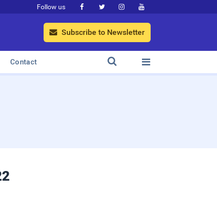
Follow us




Subscribe to Newsletter



Contact
22