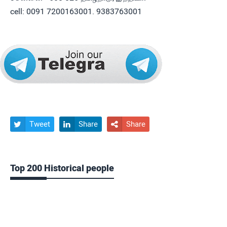
cell: 0091 7200163001. 9383763001
Tweet
Share
Share



Top 200 Historical people