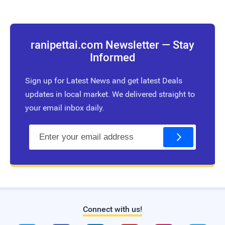
ranipettai.com Newsletter — Stay
Informed
Sign up for Latest News and get latest Deals
updates in local market. We delivered straight to
your email inbox daily.
E
m
a
i
l
Connect with us!
Live Traffic Feed