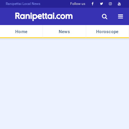
Ranipettai Local News
Follow us






Home
News
Horoscope