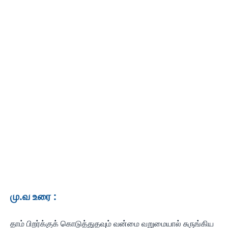
மு.வ உரை :
தாம் பிறர்க்குக் கொடுத்துதவும் வன்மை வறுமையால் சுருங்கிய