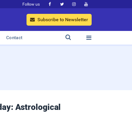
Follow us




Subscribe to Newsletter



Contact
oday: Astrological