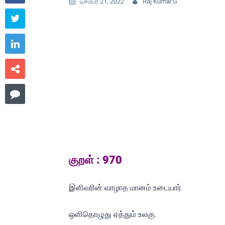
டிசம்பர் 21, 2022
Raj Kumar.G






குறள் : 970
இளிவரின் வாழாத மானம் உடையார்
ஒளிதொழுது ஏத்தும் உலகு.