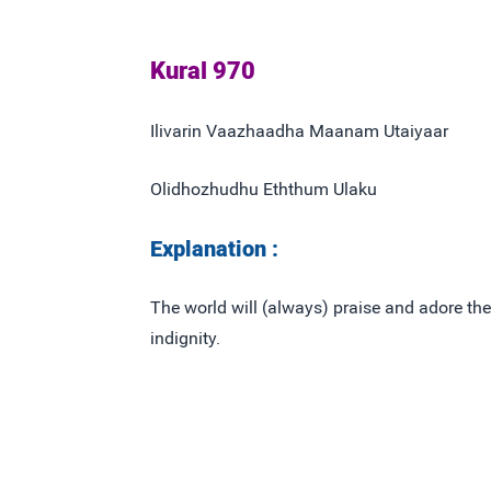
Kural 970
Ilivarin Vaazhaadha Maanam Utaiyaar
Olidhozhudhu Eththum Ulaku
Explanation :
The world will (always) praise and adore th
indignity.