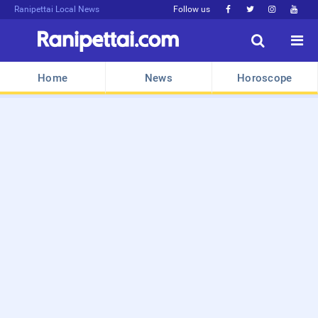
Ranipettai Local News
Follow us






Home
News
Horoscope