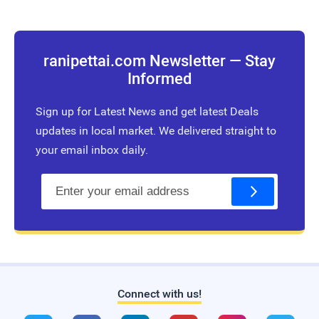
ranipettai.com Newsletter — Stay
Informed
Sign up for Latest News and get latest Deals
updates in local market. We delivered straight to
your email inbox daily.
E
m
a
i
l
Connect with us!
Live Traffic Feed