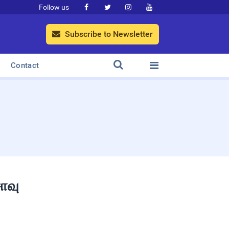
Follow us




Subscribe to Newsletter



Contact
ாவு