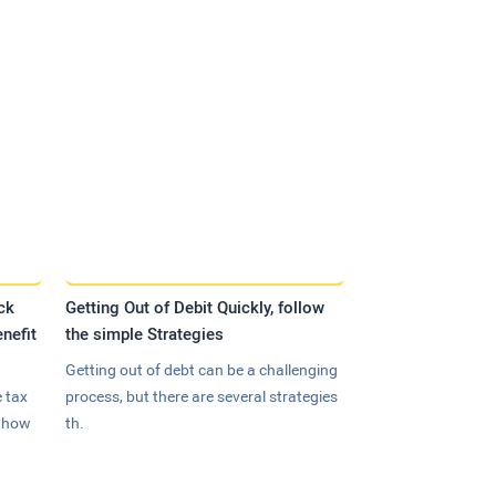
ck
Getting Out of Debit Quickly, follow
nefit
the simple Strategies
Getting out of debt can be a challenging
 tax
process, but there are several strategies
n how
th.