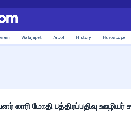
onam
Walajapet
Arcot
History
Horoscope
னர் லாரி மோதி பத்திரப்பதிவு ஊழியர் ச