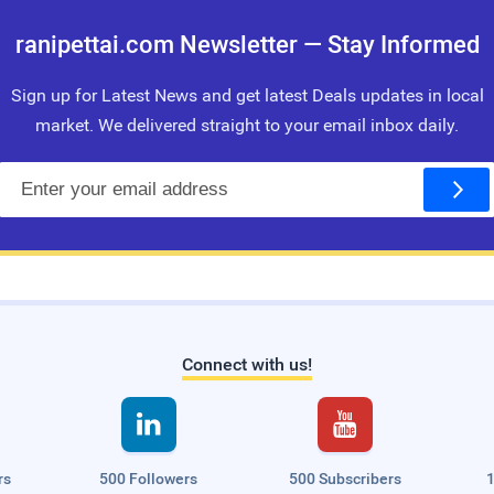
ranipettai.com Newsletter — Stay Informed
Sign up for Latest News and get latest Deals updates in local
market. We delivered straight to your email inbox daily.
E
m
a
i
l
Connect with us!


rs
500 Followers
500 Subscribers
1