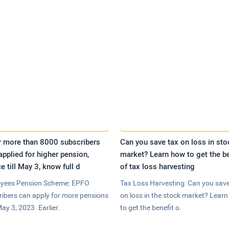
r more than 8000 subscribers
Can you save tax on loss in sto
applied for higher pension,
market? Learn how to get the be
e till May 3, know full d
of tax loss harvesting
yees Pension Scheme: EPFO
Tax Loss Harvesting: Can you save
ribers can apply for more pensions
on loss in the stock market? Lear
May 3, 2023. Earlier.
to get the benefit o.