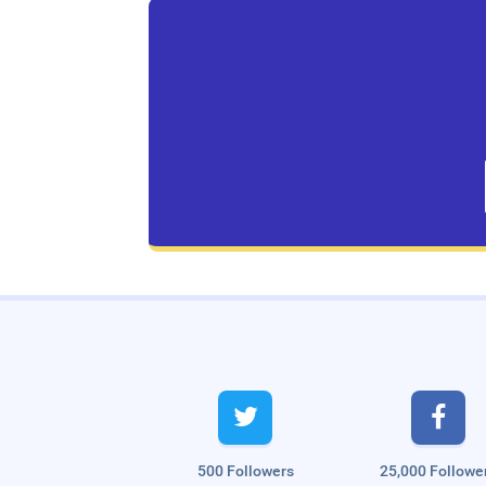
Live Traffic Feed
A visitor from
Singapore
viewed


"
இன்று சோமவார பிரதோஷம் | Today Som…
"
2 hrs 9 mins ago
A visitor from
Singapore
viewed
"
சோனி லிங்க் பட் வயர்லெஸ் இயர்போன் |…
"
8
500 Followers
25,000 Followe
hrs 6 mins ago