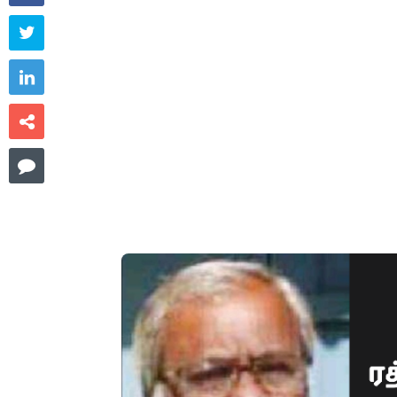



