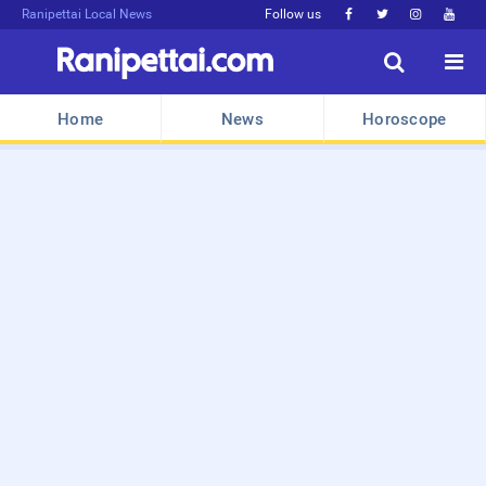
Ranipettai Local News
Follow us






Home
News
Horoscope