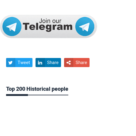
Tweet
Share
Share



Top 200 Historical people