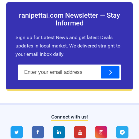
ranipettai.com Newsletter — Stay
Informed
Sign up for Latest News and get latest Deals
updates in local market. We delivered straight to
your email inbox daily.
E
m
a
i
l
Connect with us!
Live Traffic Feed
A visitor from
Singapore
viewed






"
The iPhone 14 series will be officially…
"
55
mins ago