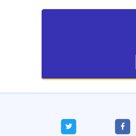
Live Traffic Feed
A visitor from
Singapore
viewed


"
வேலை கிடைக்க எளிய பரிகாரம்.!!
Virumbiya…
"
28 mins ago