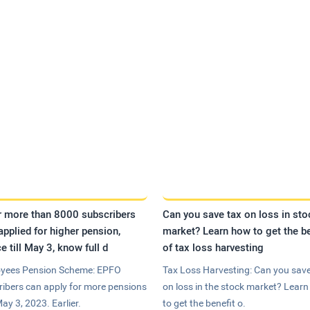
r more than 8000 subscribers
Can you save tax on loss in sto
applied for higher pension,
market? Learn how to get the be
e till May 3, know full d
of tax loss harvesting
yees Pension Scheme: EPFO
Tax Loss Harvesting: Can you save
ribers can apply for more pensions
on loss in the stock market? Lear
May 3, 2023. Earlier.
to get the benefit o.