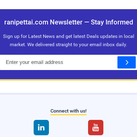
ranipettai.com Newsletter — Stay Informed
Sign up for Latest News and get latest Deals updates in local
market. We delivered straight to your email inbox daily.
E
m
a
i
l
Connect with us!

