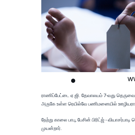
ராணிப்பேட்டை ஏ.ஜி. தேவாலயம் 7-வது தெருவை சே
அருகே உள்ள ரெயில்வே பணிமனையில் ஊழியராக 
நேற்று காலை பாபு, பேசின் பிரிட்ஜ் - வியாசர
முயன்றார்.