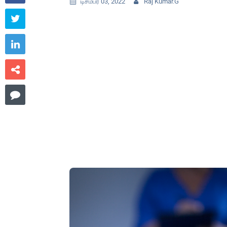
டிசம்பர் 03, 2022
Raj Kumar.G





