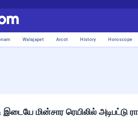
onam
Walajapet
Arcot
History
Horoscope
பாடி இடையே மின்சார ரெயிலில் அடிபட்டு 