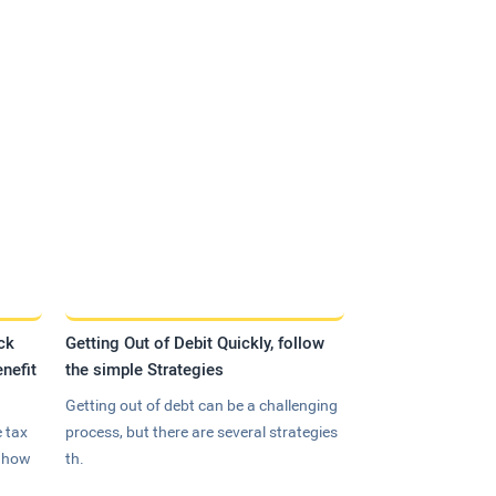
ck
Getting Out of Debit Quickly, follow
nefit
the simple Strategies
Getting out of debt can be a challenging
 tax
process, but there are several strategies
n how
th.