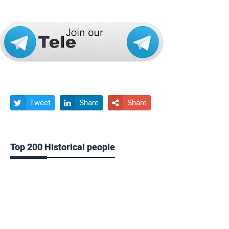
Tweet
Share
Share



Top 200 Historical people