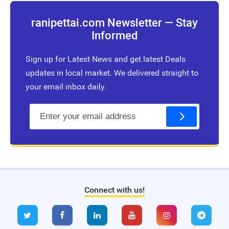
ranipettai.com Newsletter — Stay
Informed
Sign up for Latest News and get latest Deals
updates in local market. We delivered straight to
your email inbox daily.
E
m
a
i
l
Connect with us!
Live Traffic Feed
A visitor from
Singapore
viewed






"
அரக்கோணம்: `ரூட் தல’ பிரச்னையில்…
"
1 hr
33 mins ago