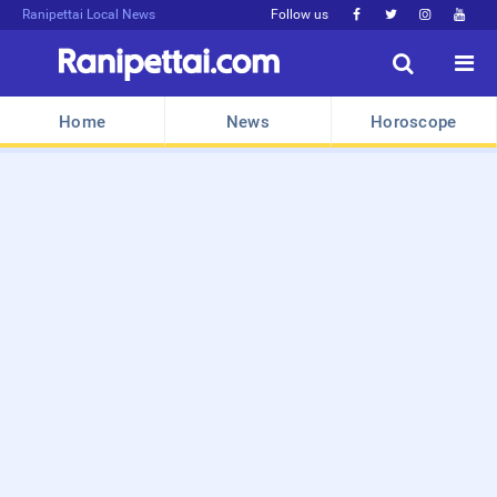
Ranipettai Local News
Follow us






Home
News
Horoscope