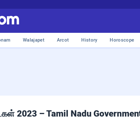
onam
Walajapet
Arcot
History
Horoscope
ட்கள் 2023 – Tamil Nadu Governmen