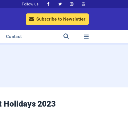
Follow us




Subscribe to Newsletter



Contact
t Holidays 2023