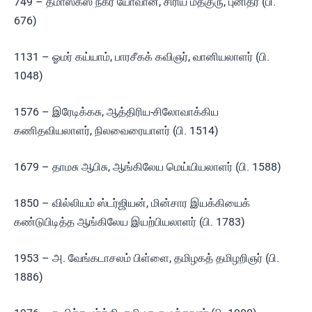
749 – தமாஸ்கஸ் நகர யோவான், சிரிய மதகுரு, புனிதர் (பி.
676)
1131 – ஓமர் கய்யாம், பாரசீகக் கவிஞர், வானியலாளர் (பி.
1048)
1576 – இரேடிக்கசு, ஆத்திரிய-சிலோவாக்கிய
கணிதவியலாளர், நிலவைரையாளர் (பி. 1514)
1679 – தாமசு ஆபிசு, ஆங்கிலேய மெய்யியலாளர் (பி. 1588)
1850 – வில்லியம் ஸ்டர்ஜியன், மின்சார இயக்கியைக்
கண்டுபிடித்த ஆங்கிலேய இயற்பியலாளர் (பி. 1783)
1953 – அ. வேங்கடாசலம் பிள்ளை, தமிழகத் தமிழறிஞர் (பி.
1886)