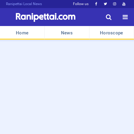
Ranipettai Local News
Follow us






Home
News
Horoscope