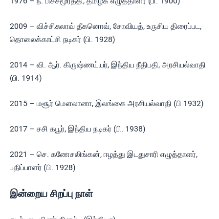
1976 – ந. பிச்சமூர்த்தி, தமிழக எழுத்தாளர் (பி. 1900)
2009 – விச்சிசுலாவ் தீகனொவ், சோவியத், உருசிய திரைப்பட,
தொலைக்காட்சி நடிகர் (பி. 1928)
2014 – வி. ஆர். கிருஷ்ணய்யர், இந்திய நீதிபதி, அரசியல்வாதி
(பி. 1914)
2015 – மசூர் மௌலானா, இலங்கை அரசியல்வாதி (பி 1932)
2017 – சசி கபூர், இந்திய நடிகர் (பி. 1938)
2021 – செ. கணேசலிங்கன், ஈழத்து இடதுசாரி எழுத்தாளர்,
பதிப்பாளர் (பி. 1928)
இன்றைய சிறப்பு நாள்