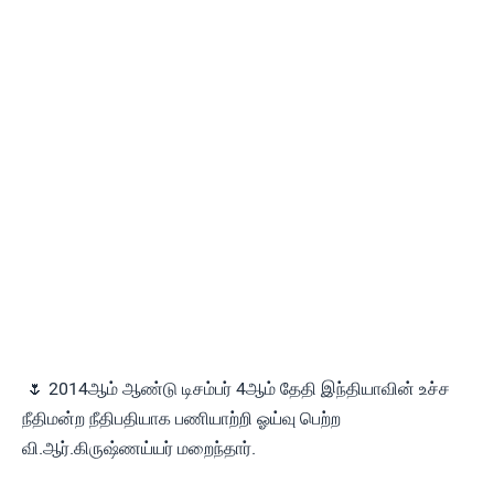
🌷 2014ஆம் ஆண்டு டிசம்பர் 4ஆம் தேதி இந்தியாவின் உச்ச
நீதிமன்ற நீதிபதியாக பணியாற்றி ஓய்வு பெற்ற
வி.ஆர்.கிருஷ்ணய்யர் மறைந்தார்.