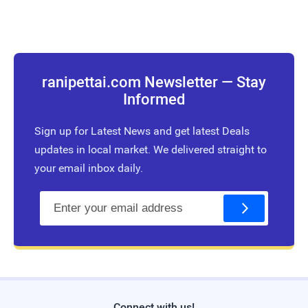
ranipettai.com Newsletter — Stay
Informed
Sign up for Latest News and get latest Deals
updates in local market. We delivered straight to
your email inbox daily.
E
m
a
i
l
Connect with us!