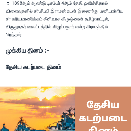
🌷 1898ஆம் ஆண்டு டிசம்பர் 4ஆம் தேதி ஒளிச்சிதறல்
விளைவுகளில் சர்.சி.வி.இராமன் உடன் இணைந்து பணியாற்றிய
சர் கரியமாணிக்கம் சீனிவாச கிருஷ்ணன் தமிழ்நாட்டில்,
விருதுநகர் மாவட்டத்தில் விழுப்பனூர் என்ற கிராமத்தில்
பிறந்தார்.
முக்கிய தினம் :-
தேசிய கடற்படை தினம்