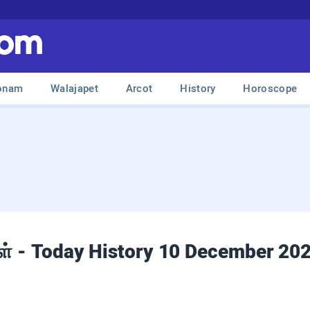
onam
Walajapet
Arcot
History
Horoscope
கள் - Today History 10 December 20