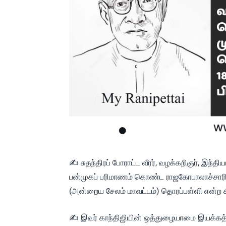
✍ சுதந்திரப் போராட்ட வீரர், வழக்கறிஞர், இ
பன்முகப் பரிமாணம் கொண்ட ராஜகோபாலாச்சாரி 
(அன்றைய சேலம் மாவட்டம்) தொரப்பள்ளி என்ற கிர
✍ இவர் காந்திஜியின் ஒத்துழையாமை இயக்கத்தால