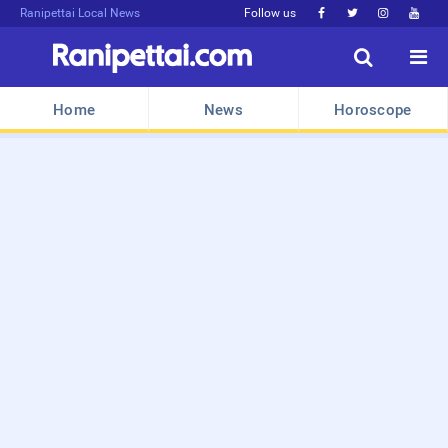
Ranipettai Local News
Follow us






Home
News
Horoscope