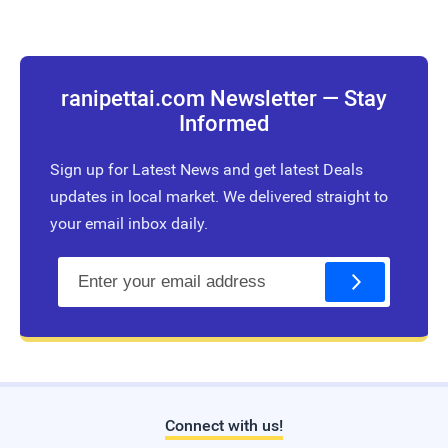
ranipettai.com Newsletter — Stay
Informed
Sign up for Latest News and get latest Deals
updates in local market. We delivered straight to
your email inbox daily.
E
m
a
i
l
Connect with us!
Live Traffic Feed