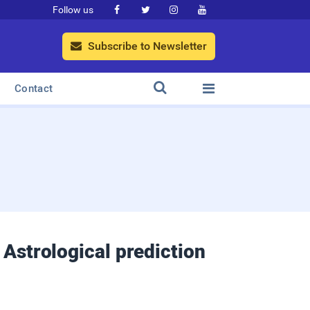
Follow us




Subscribe to Newsletter



Contact
: Astrological prediction