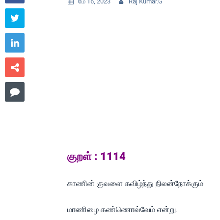
மே 16, 2023
Raj Kumar.G






குறள் : 1114
காணின் குவளை கவிழ்ந்து நிலன்நோக்கும்
மாணிழை கண்ணொவ்வேம் என்று.