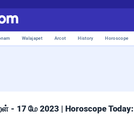
onam
Walajapet
Arcot
History
Horoscope
குறள் - 17 மே 2023 | Horoscope Today