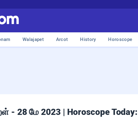
onam
Walajapet
Arcot
History
Horoscope
குறள் - 28 மே 2023 | Horoscope Today