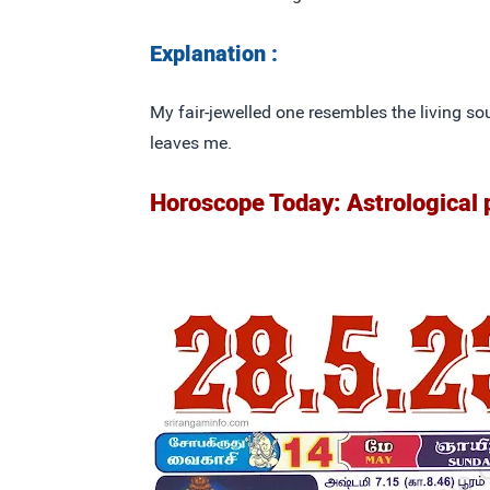
Explanation :
My fair-jewelled one resembles the living so
leaves me.
Horoscope Today: Astrological 