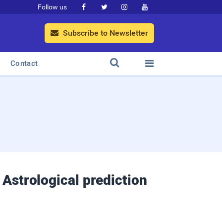
Follow us




Subscribe to Newsletter



Contact
: Astrological prediction