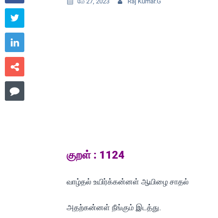
மே 27, 2023
Raj Kumar.G






குறள் : 1124
வாழ்தல் உயிர்க்கன்னள் ஆயிழை சாதல்
அதற்கன்னள் நீங்கும் இடத்து.