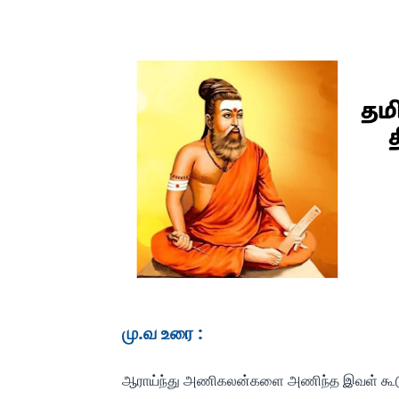
மு.வ உரை :
ஆராய்ந்து அணிகலன்களை அணிந்த இவள் கூடும் போ