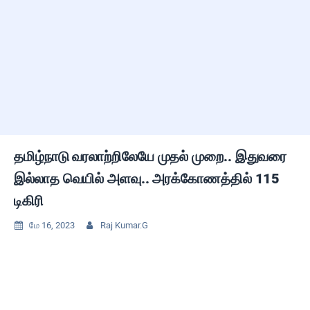
தமிழ்நாடு வரலாற்றிலேயே முதல் முறை.. இதுவரை
இல்லாத வெயில் அளவு.. அரக்கோணத்தில் 115
டிகிரி
மே 16, 2023
Raj Kumar.G

