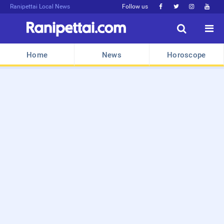
Ranipettai Local News
Follow us






Home
News
Horoscope