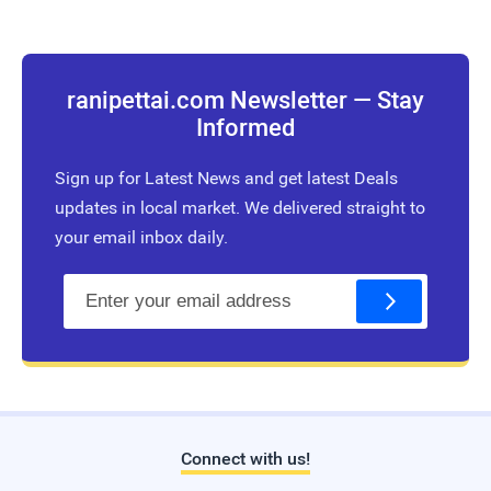
ranipettai.com Newsletter — Stay
Informed
Sign up for Latest News and get latest Deals
updates in local market. We delivered straight to
your email inbox daily.
E
m
a
i
l
Connect with us!
Live Traffic Feed