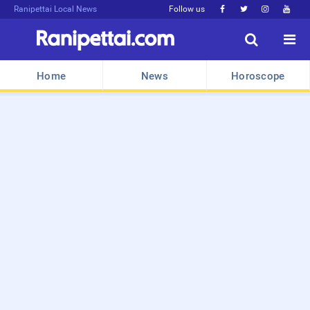
Ranipettai Local News
Follow us






Home
News
Horoscope