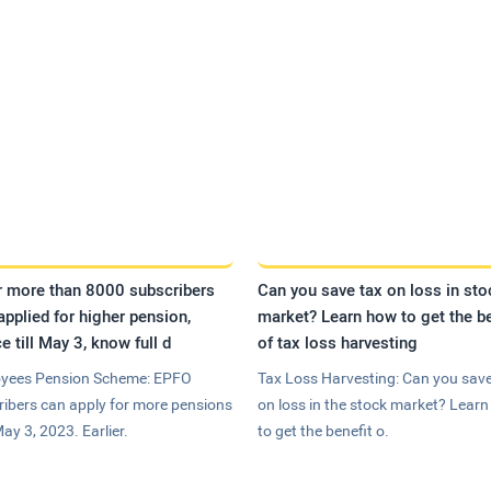
r more than 8000 subscribers
Can you save tax on loss in sto
applied for higher pension,
market? Learn how to get the be
e till May 3, know full d
of tax loss harvesting
yees Pension Scheme: EPFO
Tax Loss Harvesting: Can you save
ribers can apply for more pensions
on loss in the stock market? Lear
May 3, 2023. Earlier.
to get the benefit o.