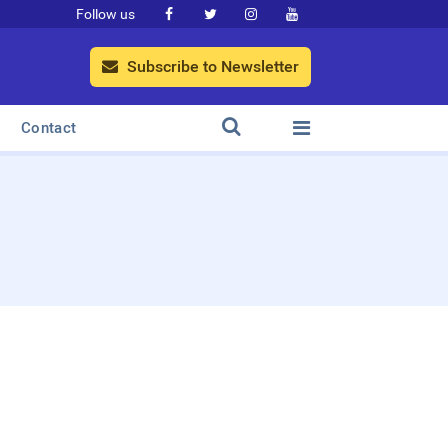
Follow us




Subscribe to Newsletter



Contact