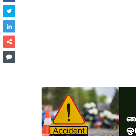



