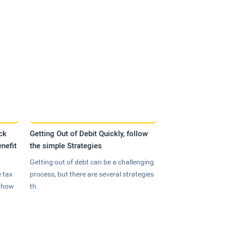
ck
Getting Out of Debit Quickly, follow
nefit
the simple Strategies
Getting out of debt can be a challenging
 tax
process, but there are several strategies
n how
th.