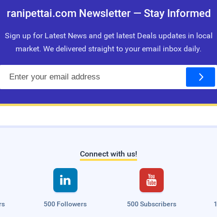
ranipettai.com Newsletter — Stay Informed
Sign up for Latest News and get latest Deals updates in local
market. We delivered straight to your email inbox daily.
E
m
a
i
l
Connect with us!


rs
500 Followers
500 Subscribers
1