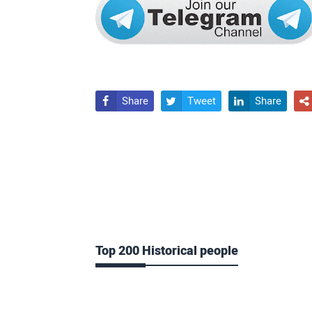
Share
Tweet
Share




Top 200 Historical people