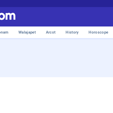
onam
Walajapet
Arcot
History
Horoscope