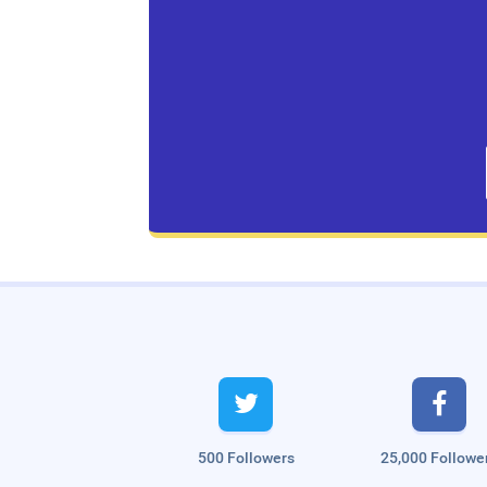
Live Traffic Feed
A visitor from
Singapore
viewed


"
சொந்த வீடு பாக்கியம் அருளும் முருகன்…
"
4
hrs 11 mins ago
A visitor from
Danzhou, Hainan
viewed "
Ranipettai.com | Ranipettai's
500 Followers
25,000 Followe
Largest…
"
5 hrs 8 mins ago