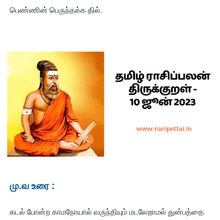
பெண்ணின் பெருந்தக்க தில்.
மு.வ உரை :
கடல் போன்ற காமநோயால் வருந்தியும் மடலேறாமல் துன்பத்தை