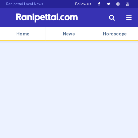
Ranipettai Local News
Follow us






Home
News
Horoscope