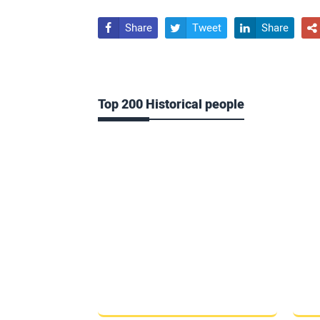
Share
Tweet
Share




Top 200 Historical people