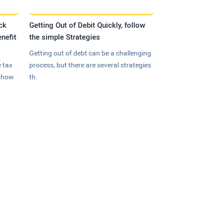
ck
Getting Out of Debit Quickly, follow
nefit
the simple Strategies
Getting out of debt can be a challenging
 tax
process, but there are several strategies
n how
th.