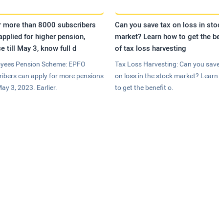
r more than 8000 subscribers
Can you save tax on loss in sto
applied for higher pension,
market? Learn how to get the be
e till May 3, know full d
of tax loss harvesting
yees Pension Scheme: EPFO
Tax Loss Harvesting: Can you save
ribers can apply for more pensions
on loss in the stock market? Lear
May 3, 2023. Earlier.
to get the benefit o.