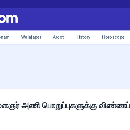
onam
Walajapet
Arcot
History
Horoscope
ளைஞர் அணி பொறுப்புகளுக்கு விண்ணப்