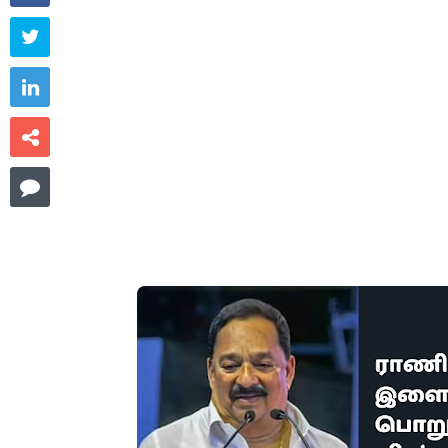



