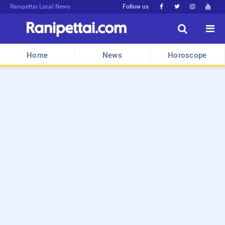
Ranipettai Local News
Follow us






Home
News
Horoscope