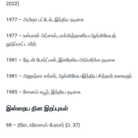
2022)
1977 – அமீஷா பட்டேல், இந்திய நடிகை
1977 – உஸ்மான் அப்சால், பாக்கித்தானிய-ஆங்கிலேயத்
துடுப்பாட்ட வீரர்
1981 – நேடலி போர்ட்மன், இசுரேலிய-அமெரிக்க நடிகை
1981 – அனுஷ்கா சங்கர், ஆங்கிலேய-இந்திய சித்தார் கலைஞர்
1985 – சோனம் கபூர், இந்திய நடிகை
இன்றைய தின இறப்புகள்
68 – நீரோ, உரோமைப் பேரரசர் (பி. 37)