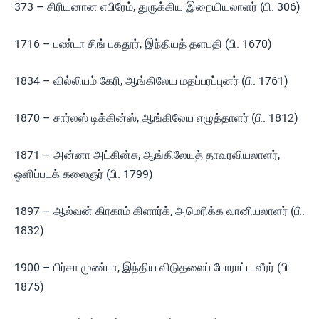
373 – சிரியனான எபிரேம், துருக்கிய இறையியலாளர் (பி. 306)
1716 – பண்டா சிங் பகதூர், இந்தியத் தளபதி (பி. 1670)
1834 – வில்லியம் கேரி, ஆங்கிலேய மதப்பரப்புனர் (பி. 1761)
1870 – சார்லஸ் டிக்கின்ஸ், ஆங்கிலேய எழுத்தாளர் (பி. 1812)
1871 – அன்னா அட்கின்சு, ஆங்கிலேயத் தாவரவியலாளர்,
ஒளிப்படக் கலைஞர் (பி. 1799)
1897 – ஆல்வன் கிரகாம் கிளார்க், அமெரிக்க வானியலாளர் (பி.
1832)
1900 – பிர்சா முண்டா, இந்திய விடுதலைப் போராட்ட வீரர் (பி.
1875)