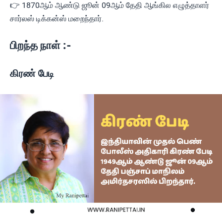
👉 1870ஆம் ஆண்டு ஜூன் 09ஆம் தேதி ஆங்கில எழுத்தாளர்
சார்லஸ் டிக்கன்ஸ் மறைந்தார்.
பிறந்த நாள் :-
கிரண் பேடி