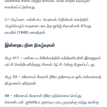
வெண்கல சிலை மற்றும் ராக்கெட் ரயில் மாதிரி வடிவமும்
வைக்கப்பட்டுள்ளது.
👉 அடிப்படை கல்வி கூட பெறாமல் அறிவியல் களத்தில்
அரும்பெரும் சாதனை படைத்த ஜார்ஜ் ஸ்டீபன்சன் 67வது
வயதில் (1848) மறைந்தார்.
இன்றைய தின நிகழ்வுகள்
கிமு 411 – பண்டைய கிரேக்கத்தில் ஏத்தேனியரின் இராணுவப்
புரட்சி வெற்றியளித்தது, சிலவர் ஆட்சி அங்கு நிறுவப்பட்டது.
கிமு 53 – உரோமைப் பேரரசர் நீரோ குளோடியா ஒக்டாவியாவைத்
திருமணம் புரிந்தான்.
68 – உரோமைப் பேரரசன் நீரோ தற்கொலை செய்து
கொண்டான். ஜூலியோ குளாடிய மரபு முடிவுக்கு வந்து, நான்கு