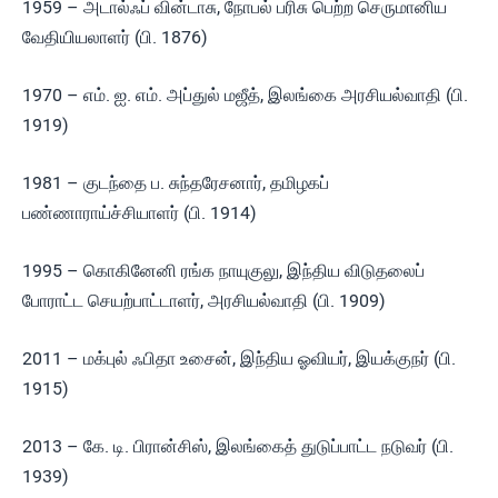
1959 – அடால்ஃப் வின்டாசு, நோபல் பரிசு பெற்ற செருமானிய
வேதியியலாளர் (பி. 1876)
1970 – எம். ஐ. எம். அப்துல் மஜீத், இலங்கை அரசியல்வாதி (பி.
1919)
1981 – குடந்தை ப. சுந்தரேசனார், தமிழகப்
பண்ணாராய்ச்சியாளர் (பி. 1914)
1995 – கொகினேனி ரங்க நாயுகுலு, இந்திய விடுதலைப்
போராட்ட செயற்பாட்டாளர், அரசியல்வாதி (பி. 1909)
2011 – மக்புல் ஃபிதா உசைன், இந்திய ஓவியர், இயக்குநர் (பி.
1915)
2013 – கே. டி. பிரான்சிஸ், இலங்கைத் துடுப்பாட்ட நடுவர் (பி.
1939)