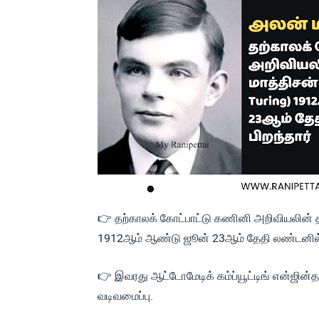
👉 தற்காலக் கோட்பாட்டு கணினி அறிவியலின் த
1912ஆம் ஆண்டு ஜூன் 23ஆம் தேதி லண்டனில் ப
👉 இவரது ஆட்டோமேடிக் கம்ப்யூட்டிங் என்ஜின்
வடிவமைப்பு.