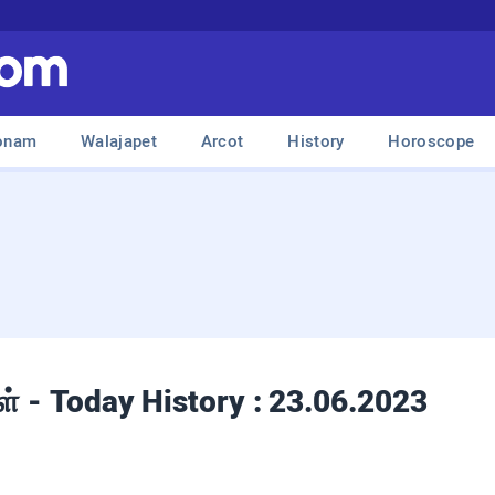
onam
Walajapet
Arcot
History
Horoscope
கள் - Today History : 23.06.2023