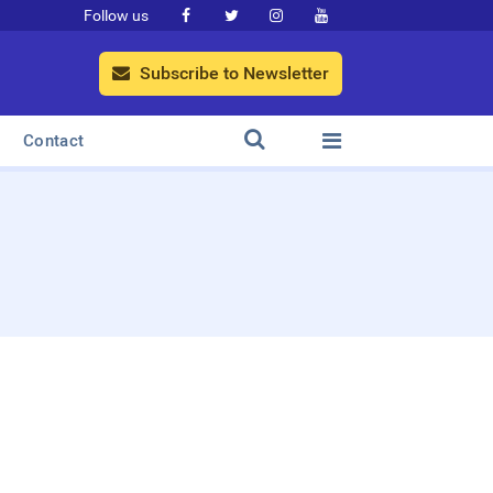
Follow us




Subscribe to Newsletter



Contact