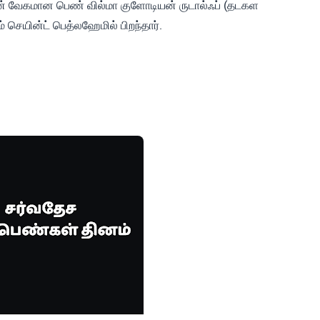
் வேகமான பெண் வில்மா குளோடியன் ருடால்ஃப் (தடகள
செயின்ட் பெத்லஹேமில் பிறந்தார்.