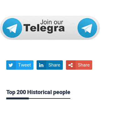
Tweet
Share
Share



Top 200 Historical people