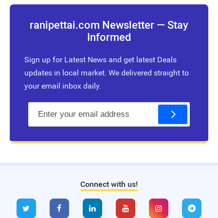
ranipettai.com Newsletter — Stay
Informed
Sign up for Latest News and get latest Deals
updates in local market. We delivered straight to
your email inbox daily.
E
m
a
i
l
Connect with us!
Live Traffic Feed
A visitor from
Delhi
viewed






"
Ranipettai.com | Ranipettai's Largest…
"
1
hr 27 mins ago