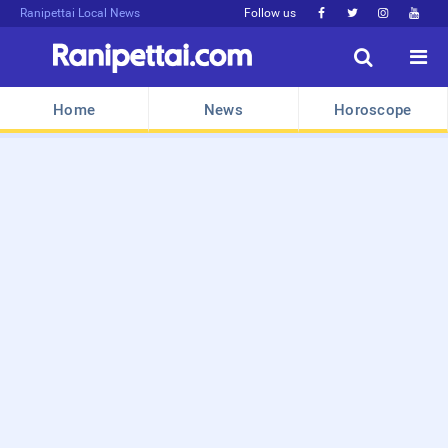
Ranipettai Local News
Follow us






Home
News
Horoscope