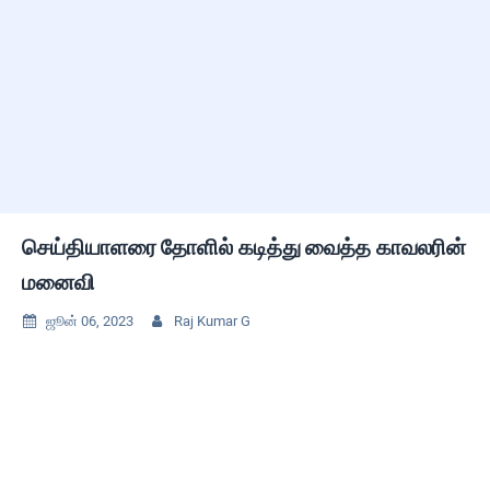
செய்தியாளரை தோளில் கடித்து வைத்த காவலரின்
மனைவி
ஜூன் 06, 2023
Raj Kumar G

